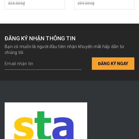
CỬA TRONG KIA FORTE
325.000₫
209.000₫
2011 SƠN KHÔNG MẠ
ĐĂNG KÝ NHẬN THÔNG TIN
Bạn có muốn là người đầu tiên nhận khuyến mãi hấp dẫn từ
chúng tôi
ĐĂNG KÝ NGAY