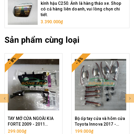
kính hậu C250. Ảnh là hàng tháo xe. Shop
có cả hàng liên doanh, vui lòng chọn chi
tiết.
3.390.000₫
Sản phẩm cùng loại
- 8%
- 5%
TAY MỞ CỬA NGOÀI KIA
Bộ ốp tay cửa và hõm cửa
FORTE 2009 - 2011
Toyota Innova 2017 -
KHÔNG ĐIỆN. TAY MỞ
2022
299.000₫
199.000₫