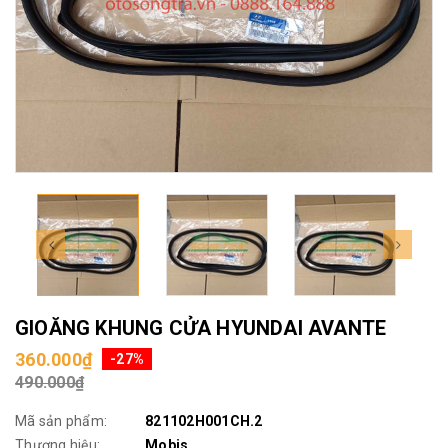
GIOĂNG KHUNG CỬA HYUNDAI AVANTE
360.000₫
-27%
490.000₫
Mã sản phẩm:
821102H001CH.2
Thương hiệu:
Mobis