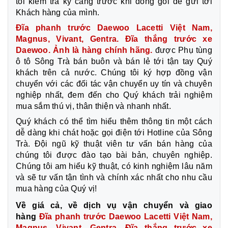
tôi kiểm tra kỹ càng trước khi đóng gói để gửi tới
Khách hàng của mình.
Đĩa phanh trước Daewoo Lacetti Việt Nam,
Magnus, Vivant, Gentra. Đĩa thắng trước xe
Daewoo. Ảnh là hàng chính hãng.
được Phụ tùng
ô tô Sông Trà bán buôn và bán lẻ tới tận tay Quý
khách trên cả nước. Chúng tôi ký hợp đồng vận
chuyển với các đối tác vận chuyển uy tín và chuyên
nghiệp nhất, đem đến cho Quý khách trải nghiệm
mua sắm thú vị, thân thiện và nhanh nhất.
Quý khách có thể tìm hiểu thêm thông tin một cách
dễ dàng khi chát hoặc gọi điện tới Hotline của Sông
Trà. Đội ngũ kỹ thuật viên tư vấn bán hàng của
chúng tôi được đào tạo bài bản, chuyên nghiệp.
Chúng tôi am hiểu kỹ thuật, có kinh nghiệm lâu năm
và sẽ tư vấn tận tình và chính xác nhất cho nhu cầu
mua hàng của Quý vị!
Về giá cả, về dịch vụ vận chuyển và giao
hàng
Đĩa phanh trước Daewoo Lacetti Việt Nam,
Magnus, Vivant, Gentra. Đĩa thắng trước xe