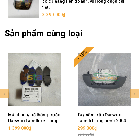
có cả hàng liên doanh, vui lòng chọn chi
tiết.
3.390.000₫
Sản phẩm cùng loại
- 15%
Má phanh/ bố thắng trước
Tay nắm trần Daewoo
Daewoo Lacetti xe trong
Lacetti trong nước 2004 -
nước. Ảnh là hàng chính
2009, hàng chính hãng
1.399.000₫
299.000₫
hãng.
350.000₫