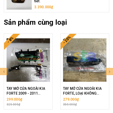
tiết.
3.390.000₫
Sản phẩm cùng loại
- 20%
- 8%
TAY MỞ CỬA NGOÀI KIA
TAY MỞ CỬA NGOÀI KIA
FORTE 2009 - 2011
FORTE, LOẠI KHÔNG
KHÔNG ĐIỆN. TAY MỞ
ĐIỆN. TAY NẮM NGOÀI
299.000₫
279.000₫
CỬA TRONG KIA FORTE
FORTE
325.000₫
350.000₫
2011 SƠN KHÔNG MẠ