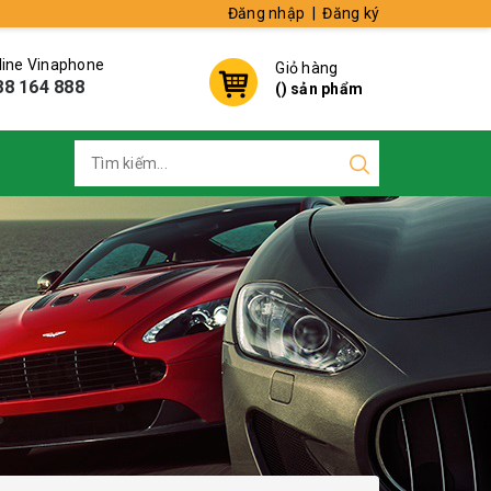
Đăng nhập
|
Đăng ký
line Vinaphone
Giỏ hàng
88 164 888
(
) sản phẩm