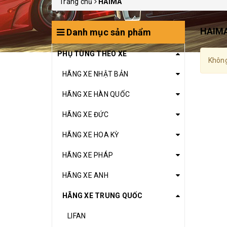
Trang chủ
HAIMA
HAIM
Danh mục sản phẩm
PHỤ TÙNG THEO XE
Không
HÃNG XE NHẬT BẢN
HÃNG XE HÀN QUỐC
HÃNG XE ĐỨC
HÃNG XE HOA KỲ
HÃNG XE PHÁP
HÃNG XE ANH
HÃNG XE TRUNG QUỐC
LIFAN