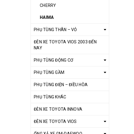
CHERRY
HAIMA
PHỤ TÙNG THÂN – VỎ
ĐÈN XE TOYOTA VIOS 2003 ĐẾN
NAY
PHỤ TÙNG ĐỘNG CƠ
PHỤ TÙNG GẦM
PHỤ TÙNG ĐIỆN – ĐIỀU HÒA
PHỤ TÙNG KHÁC
ĐÈN XE TOYOTA INNOVA
ĐÈN XE TOYOTA VIOS
ỐNG XẢ XE GM-DAEWOO