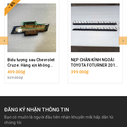
- 6%
Biểu tượng sau Chevrolet
NẸP CHÂN KÍNH NGOÀI
Cruze. Hàng xịn không
TOYOTA FOTURNER 2015
bao bì.
( GIÁ 1 BÊN)
499.000₫
399.000₫
529.000₫
ĐĂNG KÝ NHẬN THÔNG TIN
Bạn có muốn là người đầu tiên nhận khuyến mãi hấp dẫn từ
chúng tôi