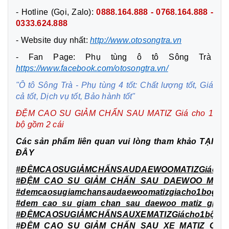
- Hotline (Gọi, Zalo):
0888.164.888 - 0768.164.888 -
0333.624.888
- Website duy nhất:
http://www.otosongtra.vn
- Fan Page: Phụ tùng ô tô Sông Trà
https://www.facebook.com/otosongtra.vn/
"Ô tô Sông Trà - Phụ tùng 4 tốt: Chất lượng tốt, Giá
cả tốt, Dịch vụ tốt, Bảo hành tốt"
ĐỆM CAO SU GIẢM CHẤN SAU MATIZ Giá cho 1
bộ gồm 2 cái
Các sản phẩm liên quan vui lòng tham khảo
TẠI
ĐÂY
#ĐỆMCAOSUGIẢMCHẤNSAUDAEWOOMATIZGiácho1
#ĐỆM_CAO_SU_GIẢM_CHẤN_SAU_DAEWOO_MATIZ_
#demcaosugiamchansaudaewoomatizgiacho1bogom
#dem_cao_su_giam_chan_sau_daewoo_matiz_gia_
#ĐỆMCAOSUGIẢMCHẤNSAUXEMATIZGiácho1bộgồm
#ĐỆM_CAO_SU_GIẢM_CHẤN_SAU_XE_MATIZ_Giá_c