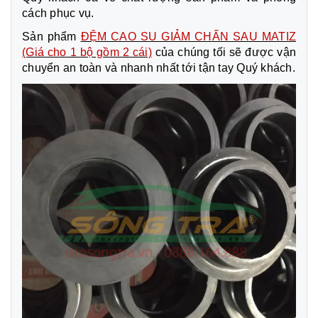
cách phục vụ.
Sản phẩm
ĐỆM CAO SU GIẢM CHẤN SAU MATIZ
(Giá cho 1 bộ gồm 2 cái)
của chúng tối sẽ được vận
chuyển an toàn và nhanh nhất tới tận tay Quý khách.