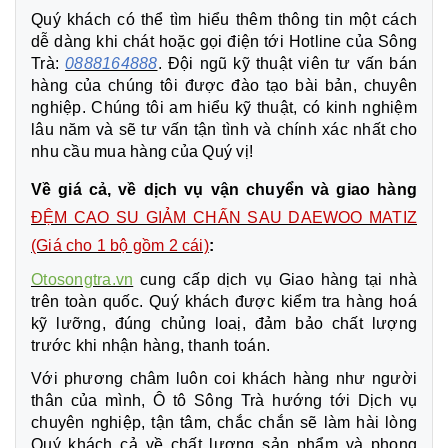
Quý khách có thể tìm hiểu thêm thông tin một cách
dễ dàng khi chát hoặc gọi điện tới Hotline của Sông
Trà:
0888164888
. Đội ngũ kỹ thuật viên tư vấn bán
hàng của chúng tôi được đào tạo bài bản, chuyên
nghiệp. Chúng tôi am hiểu kỹ thuật, có kinh nghiệm
lâu năm và sẽ tư vấn tận tình và chính xác nhất cho
nhu cầu mua hàng của Quý vị!
Về giá cả, về dịch vụ vận chuyển và giao hàng
ĐỆM CAO SU GIẢM CHẤN SAU DAEWOO MATIZ
(Giá cho 1 bộ gồm 2 cái)
:
Otosongtra.vn
cung cấp dịch vụ Giao hàng tại nhà
trên toàn quốc. Quý khách được kiểm tra hàng hoá
kỹ lưỡng, đúng chủng loaị, đảm bảo chất lượng
trước khi nhận hàng, thanh toán.
Với phương châm luôn coi khách hàng như người
thân của mình, Ô tô Sông Trà hướng tới Dịch vụ
chuyên nghiệp, tận tâm, chắc chắn sẽ làm hài lòng
Quý khách cả về chất lượng sản phẩm và phong