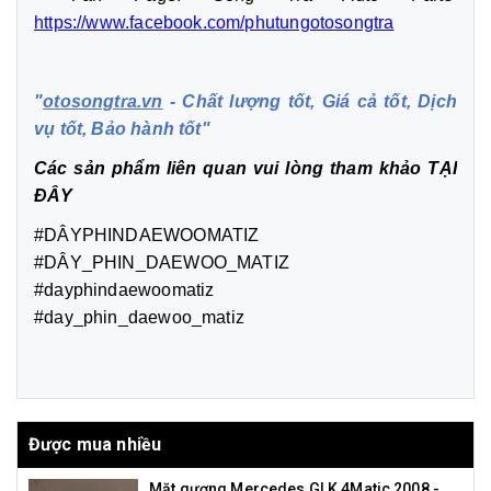
https://www.facebook.com/phutungotosongtra
"
otosongtra.vn
- Chất lượng tốt, Giá cả tốt, Dịch
vụ tốt, Bảo hành tốt"
Các sản phẩm liên quan vui lòng tham khảo
TẠI
ĐÂY
#DÂYPHINDAEWOOMATIZ
#DÂY_PHIN_DAEWOO_MATIZ
#dayphindaewoomatiz
#day_phin_daewoo_matiz
Được mua nhiều
Mặt gương Mercedes GLK 4Matic 2008 -