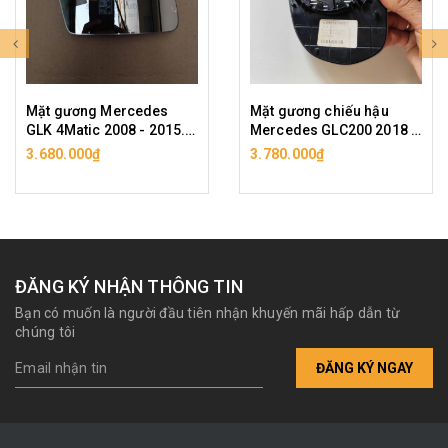
Mặt gương Mercedes
Mặt gương chiếu hậu
GLK 4Matic 2008 - 2015.
Mercedes GLC200 2018 -
Tròng kính hậu GLK 300,
2022. Ảnh là hàng bãi.
3.680.000₫
3.780.000₫
GLK 250, GLK 220CDI. Ảnh
Shop có cả hàng copy
là hàng bãi tháo xe. (Shop
mới, vui lòng lựa chọn.
có thêm lựa chọn hàng
Tròng kính hậu Mẹc GLC
copy mới)
ĐĂNG KÝ NHẬN THÔNG TIN
Bạn có muốn là người đầu tiên nhận khuyến mãi hấp dẫn từ
chúng tôi
ĐĂNG KÝ NGAY