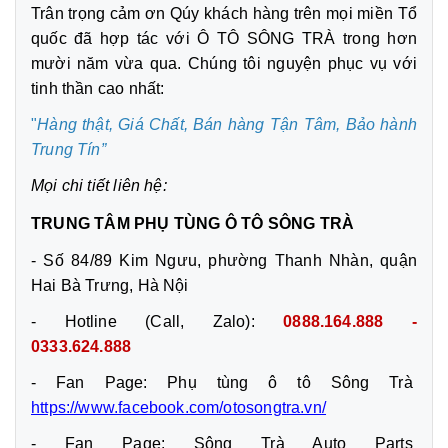
Trân trọng cảm ơn Qúy khách hàng trên mọi miền Tổ
quốc đã hợp tác với Ô TÔ SÔNG TRÀ trong hơn
mười năm vừa qua. Chúng tôi nguyện phục vụ với
tinh thần cao nhất:
"
Hàng thật, Giá Chất, Bán hàng Tận Tâm,
Bảo hành
Trung Tín”
Mọi chi tiết liên hệ:
TRUNG TÂM PHỤ TÙNG Ô TÔ SÔNG TRÀ
- Số 84/89 Kim Ngưu, phường Thanh Nhàn, quận
Hai Bà Trưng, Hà Nội
- Hotline (Call, Zalo):
0888.164.888 -
0333.624.888
- Fan Page: Phụ tùng ô tô Sông Trà
https://www.facebook.com/otosongtra.vn/
- Fan Page: Sông Trà Auto Parts