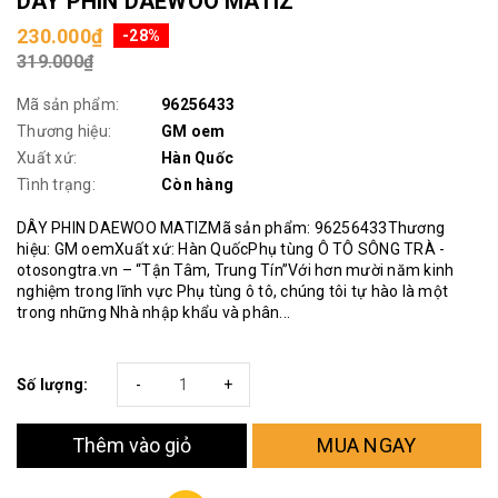
DÂY PHIN DAEWOO MATIZ
230.000₫
-28%
319.000₫
Mã sản phẩm:
96256433
Thương hiệu:
GM oem
Xuất xứ:
Hàn Quốc
Tình trạng:
Còn hàng
DÂY PHIN DAEWOO MATIZMã sản phẩm: 96256433Thương
hiệu: GM oemXuất xứ: Hàn QuốcPhụ tùng Ô TÔ SÔNG TRÀ -
otosongtra.vn – “Tận Tâm, Trung Tín”Với hơn mười năm kinh
nghiệm trong lĩnh vực Phụ tùng ô tô, chúng tôi tự hào là một
trong những Nhà nhập khẩu và phân...
Số lượng:
-
+
MUA NGAY
Thêm vào giỏ