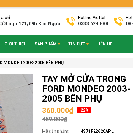
ịa chỉ
Hotline Viettel
Hot
ố 3 ngõ 121/69b Kim Ngưu
0333 624 888
08
GIỚI THIỆU
SẢN PHẨM
TIN TỨC
LIÊN HỆ
D MONDEO 2003-2005 BÊN PHỤ
TAY MỞ CỬA TRONG
FORD MONDEO 2003-
2005 BÊN PHỤ
360.000₫
-22%
459.000₫
Mã sản phẩm:
4S71F22620APL