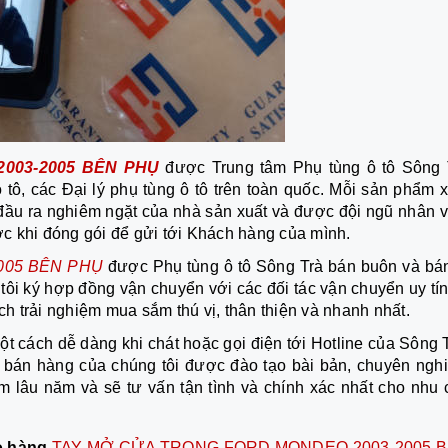
003-2005 BÊN PHỤ
được Trung tâm Phụ tùng ô tô Sông 
tô, các Đại lý phụ tùng ô tô trên toàn quốc. Mỗi sản phẩm x
 đầu ra nghiêm ngặt của nhà sản xuất và được đội ngũ nhân v
ước khi đóng gói để gửi tới Khách hàng của mình.
005 BÊN PHỤ
được Phụ tùng ô tô Sông Trà bán buôn và bán
tôi ký hợp đồng vận chuyển với các đối tác vận chuyển uy tí
 trải nghiệm mua sắm thú vị, thân thiện và nhanh nhất.
ột cách dễ dàng khi chát hoặc gọi điện tới Hotline của Sông 
ấn bán hàng của chúng tôi được đào tạo bài bản, chuyên nghi
ệm lâu năm và sẽ tư vấn tận tình và chính xác nhất cho nhu 
ao hàng
TAY MỞ CỬA TRONG FORD MONDEO 2003-2005 