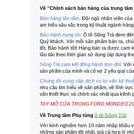
Về “Chính sách bán hàng của trung tâm 
Bán hàng tận tâm:
Đội ngũ nhân viên của 
am hiểu sâu sắc trong kỹ thuật ngành hàng
Bảo hành trung tín
:
Ô tô Sông Trà đem đến
Quý khách. Với mỗi sản phẩm bán ra, chúng
tốt, Bảo hành tốt! Hàng bán ra được cam 
lâu dài theo thời gian sử dụng (áp dụng th
Sông Trà cam kết đồng hành trọn đời:
Với 
sản phẩm của mình và cô vợ 2 yêu quý củ
Chúng tôi cung cấp dịch vụ tư vấn kỹ thu
nhu cầu tìm hiểu về sản phẩm, về lĩnh vự
vấn thiết thực và chính xác nhất qua kênh 
TAY MỞ CỬA TRONG FORD MONDEO 20
Về Trung tâm Phụ tùng
ô tô Sông Trà
:
Với kinh nghiệm hơn 10 năm nhập khẩu và 
những sản phẩm tốt nhất, giá cả hợp lý nh