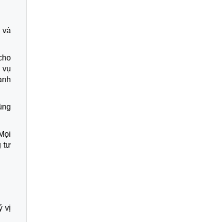
 và
cho
 vụ
ành
ùng
 Mọi
 tư
 vị