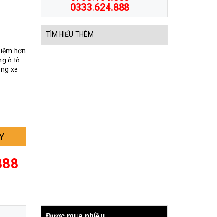
0333.624.888
TÌM HIỂU THÊM
ghiệm hơn
g ô tô
òng xe
Y
888
Được mua nhiều