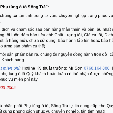
Phụ tùng ô tô Sông Trà”:
chúng tôi tận tình trong tư vấn, chuyển nghiệp trọng phục vụ
.
 dịch vụ chăm sóc sau bán hàng thân thiện và bền lâu nhất 
 tôi luôn đảm bảo tiêu chí: Chất lượng tốt, Giá cả tốt, Dịch
kết là hàng mới, chưa sử dụng. Bảo hành lắp lên hoặc bảo h
eo từng sản phẩm cụ thể).
mỗi sản phẩm bán ra, chúng tôi nguyện đồng hành trọn đời c
a Khách hàng.
ật miễn phí:
Hotline Kỹ thuật trưởng: Mr Sơn
0768.164.888
.
c phụ tùng ô tô Quý khách hoàn toàn có thể nhận được những
phục vụ miễn phí này.
03-2005
phân phối Phụ tùng ô tô, Sông Trà tự tin cung cấp cho Quý
ất cùng phong cách phục vụ chuyên nghiệp, tận tâm nhất!