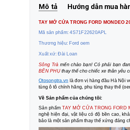
Mô tả
Hướng dẫn mua hà
TAY MỞ CỬA TRONG FORD MONDEO 20
Mã sản phẩm: 4S71F22620APL
Thương hiệu: Ford oem
Xuất xứ: Đài Loan
Sông Trà
mến chào bạn! Có phải bạn đa
BÊN PHỤ
thay thế cho chiếc xe thân yêu
Otosongtra.vn
là đơn vị hàng đầu Hà Nội 
tùng ô tô chính hãng, phụ tùng thay thế (o
Về Sản phẩm của chúng tôi:
Sản phẩm
TAY MỞ CỬA TRONG FORD 
nghệ hiện đại, vật liệu có độ bền cao, kh
bảo là một sản phẩm thay thế xứng đáng ch