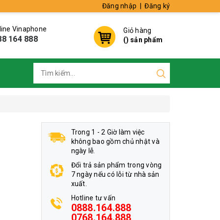
Đăng nhập
|
Đăng ký
line Vinaphone
Giỏ hàng
88 164 888
(
) sản phẩm
Trong 1 - 2 Giờ làm việc
không bao gồm chủ nhật và
ngày lễ.
Đổi trả sản phẩm trong vòng
7 ngày nếu có lỗi từ nhà sản
xuất.
Hotline tư vấn
0888.164.888
0768.164.888