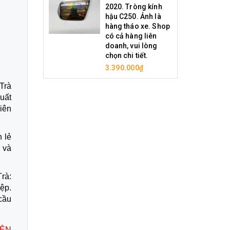
2020. Tròng kính
hậu C250. Ảnh là
hàng tháo xe. Shop
có cả hàng liên
doanh, vui lòng
chọn chi tiết.
3.390.000₫
Trà
uất
iên
 lẻ
n và
Trà:
ệp.
cầu
BÊN