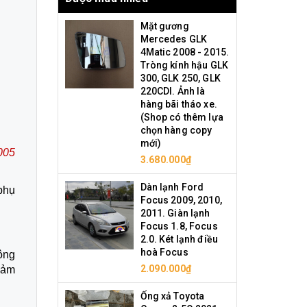
Mặt gương
Mercedes GLK
4Matic 2008 - 2015.
Tròng kính hậu GLK
300, GLK 250, GLK
220CDI. Ảnh là
hàng bãi tháo xe.
(Shop có thêm lựa
chọn hàng copy
mới)
005
3.680.000₫
Dàn lạnh Ford
phụ
Focus 2009, 2010,
2011. Giàn lạnh
Focus 1.8, Focus
2.0. Két lạnh điều
hoà Focus
ông
2.090.000₫
Đảm
Ống xả Toyota