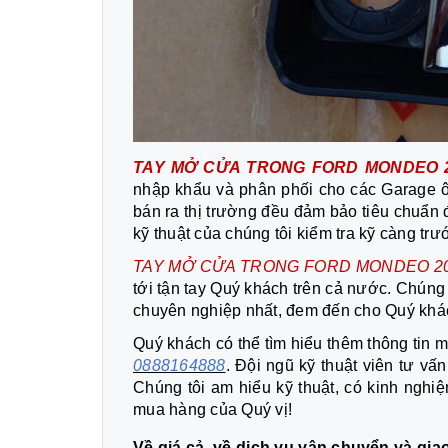
TAY MỞ CỬA TRONG FORD MONDEO 2
nhập khẩu và phân phối cho các Garage ô 
bán ra thị trường đều đảm bảo tiêu chuẩn
kỹ thuật của chúng tôi kiểm tra kỹ càng tr
TAY MỞ CỬA TRONG FORD MONDEO 2
tới tận tay Quý khách trên cả nước. Chúng 
chuyên nghiệp nhất, đem đến cho Quý khách
Quý khách có thể tìm hiểu thêm thông tin m
0888164888
. Đội ngũ kỹ thuật viên tư v
Chúng tôi am hiểu kỹ thuật, có kinh nghi
mua hàng của Quý vị!
Về giá cả, về dịch vụ vận chuyển và gi