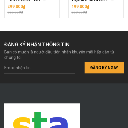
KHÔNG ĐIỆN. TAY MỞ
2022
299.000₫
199.000₫
CỬA TRONG KIA FORTE
325.000₫
209.000₫
2011 SƠN KHÔNG MẠ
ĐĂNG KÝ NHẬN THÔNG TIN
Bạn có muốn là người đầu tiên nhận khuyến mãi hấp dẫn từ
chúng tôi
ĐĂNG KÝ NGAY