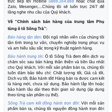
trực tiếp tới Hotline
0888.164.888
hoặc chát qua
Zalo, Mesenger,…Chúng tôi sẽ luôn trực 24/7 để
lắng nghe nhu cầu của Quý khách.
Về “Chính sách bán hàng của trung tâm Phụ
tùng ô tô Sông Trà”:
Bán hàng tận tâm:
Đội ngũ nhân viên của chúng tôi
tận tình trong tư vấn, chuyển nghiệp trọng phục vụ
và am hiểu sâu sắc trong kỹ thuật ngành hàng.
Bảo hành trung tín
:
Ô tô Sông Trà đem đến dịch vụ
chăm sóc sau bán hàng thân thiện và bền lâu nhất
cho Quý khách. Với mỗi sản phẩm bán ra, chúng tôi
luôn đảm bảo tiêu chí: Chất lượng tốt, Giá cả tốt,
Dịch vụ tốt, Bảo hành tốt! Hàng bán ra được cam kết
là hàng mới, chưa sử dụng. Bảo hành lắp lên hoặc
bảo hành lâu dài theo thời gian sử dụng (áp dụng
theo từng sản phẩm cụ thể).
Sông Trà cam kết đồng hành trọn đời:
Với mỗi sản
phẩm bán ra, chúng tôi nguyện đồng hành trọn đời