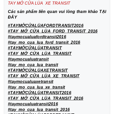
TAY MỞ CỬA LÙA XE TRANSIT
Các sản phẩm liên quan vui lòng tham khảo
TẠI
ĐÂY
#TAYMỞCỬALÙAFORDTRANSIT2016
#TAY_MỞ_CỬA_LÙA_FORD_TRANSIT_2016
#taymocualuafordtransit2016
#tay_mo_cua_lua_ford_transit_2016
#TAYMỞCỬALÙATRANSIT
#TAY_MỞ_CỬA_LÙA_TRANSIT
#taymocualuatransit
#tay_mo_cua_lua_transit
#TAYMỞCỬALÙAXETRANSIT
#TAY_MỞ_CỬA_LÙA_XE_TRANSIT
#taymocualuaxetransit
#tay_mo_cua_lua_xe_transit
#TAYMỞCỬALÙATRANSIT2016
#TAY_MỞ_CỬA_LÙA_TRANSIT_2016
#taymocualuatransit2016
#tay_mo_cua_lua_transit_2016