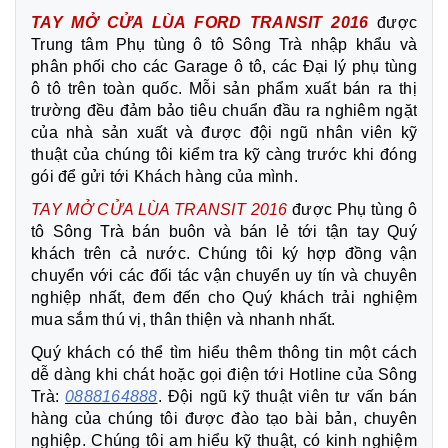
TAY MỞ CỬA LÙA FORD TRANSIT 2016
được
Trung tâm Phụ tùng ô tô Sông Trà nhập khẩu và
phân phối cho các Garage ô tô, các Đại lý phụ tùng
ô tô trên toàn quốc. Mỗi sản phẩm xuất bán ra thị
trường đều đảm bảo tiêu chuẩn đầu ra nghiêm ngặt
của nhà sản xuất và được đội ngũ nhân viên kỹ
thuật của chúng tôi kiểm tra kỹ càng trước khi đóng
gói để gửi tới Khách hàng của mình.
TAY MỞ CỬA LÙA TRANSIT 2016
được Phụ tùng ô
tô Sông Trà bán buôn và bán lẻ tới tận tay Quý
khách trên cả nước. Chúng tôi ký hợp đồng vận
chuyển với các đối tác vận chuyển uy tín và chuyên
nghiệp nhất, đem đến cho Quý khách trải nghiệm
mua sắm thú vị, thân thiện và nhanh nhất.
Quý khách có thể tìm hiểu thêm thông tin một cách
dễ dàng khi chát hoặc gọi điện tới Hotline của Sông
Trà:
0888164888
. Đội ngũ kỹ thuật viên tư vấn bán
hàng của chúng tôi được đào tạo bài bản, chuyên
nghiệp. Chúng tôi am hiểu kỹ thuật, có kinh nghiệm