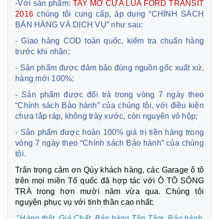
-Với sản phẩm:
TAY MỞ CỬA LÙA FORD TRANSIT
2016
chúng tôi cung cấp, áp dụng “CHÍNH SÁCH
BÁN HÀNG VÀ DỊCH VỤ” như sau:
- Giao hàng COD toàn quốc, kiểm tra chuẩn hàng
trước khi nhận;
- Sản phẩm được đảm bảo đúng nguồn gốc xuất xứ,
hàng mới 100%;
- Sản phẩm được đổi trả trong vòng 7 ngày theo
“Chính sách Bảo hành” của chúng tôi, với điều kiện
chưa lắp ráp, không trày xước, còn nguyên vỏ hộp;
- Sản phẩm được hoàn 100% giá trị tiền hàng trong
vòng 7 ngày theo “Chính sách Bảo hành” của chúng
tôi.
Trân trọng cảm ơn Qúy khách hàng, các Garage ô tô
trên mọi miền Tổ quốc đã hợp tác với Ô TÔ SÔNG
TRÀ trong hơn mười năm vừa qua. Chúng tôi
nguyện phục vụ với tinh thần cao nhất:
"
Hàng thật, Giá Chất, Bán hàng Tận Tâm,
Bảo hành