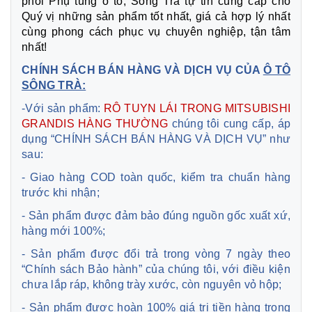
phối Phụ tùng ô tô, Sông Trà tự tin cung cấp cho
Quý vị những sản phẩm tốt nhất, giá cả hợp lý nhất
cùng phong cách phục vụ chuyên nghiệp, tận tâm
nhất!
CHÍNH SÁCH BÁN HÀNG VÀ DỊCH VỤ CỦA
Ô TÔ
SÔNG TRÀ:
-Với sản phẩm:
RÔ TUYN LÁI TRONG MITSUBISHI
GRANDIS HÀNG THƯỜNG
chúng tôi cung cấp, áp
dụng “CHÍNH SÁCH BÁN HÀNG VÀ DỊCH VỤ” như
sau:
- Giao hàng COD toàn quốc, kiểm tra chuẩn hàng
trước khi nhận;
- Sản phẩm được đảm bảo đúng nguồn gốc xuất xứ,
hàng mới 100%;
- Sản phẩm được đổi trả trong vòng 7 ngày theo
“Chính sách Bảo hành” của chúng tôi, với điều kiện
chưa lắp ráp, không trày xước, còn nguyên vỏ hộp;
- Sản phẩm được hoàn 100% giá trị tiền hàng trong