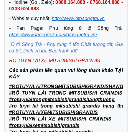
- Hotline (Gọi, Zalo):
0888.164.888 - 0768.164.888 -
0333.624.888
- Website duy nhất:
http://www.otosongtra.vn
- Fan Page: Phụ tùng ô tô Sông Trà
https://www.facebook.com/otosongtra.vn/
"Ô tô Sông Trà - Phụ tùng 4 tốt: Chất lượng tốt, Giá
cả tốt, Dịch vụ tốt, Bảo hành tốt"
RÔ TUYN LÁI XE MITSUBISHI GRANDIS
Các sản phẩm liên quan vui lòng tham khảo
TẠI
ĐÂY
#RÔTUYNLÁITRONGMITSUBISHIGRANDISHÀNGTH
#RÔ_TUYN_LÁI_TRONG_MITSUBISHI_GRANDIS_
#rotuynlaitrongmitsubishigrandishangthuong
#ro_tuyn_lai_trong_mitsubishi_grandis_hang_thuon
#RÔTUYNLÁIXEMITSUBISHIGRANDIS
#RÔ_TUYN_LÁI_XE_MITSUBISHI_GRANDIS
#rotuynlaixemitsubishigrandis
#ro_tuyn_lai_xe_mitsubishi_grandis