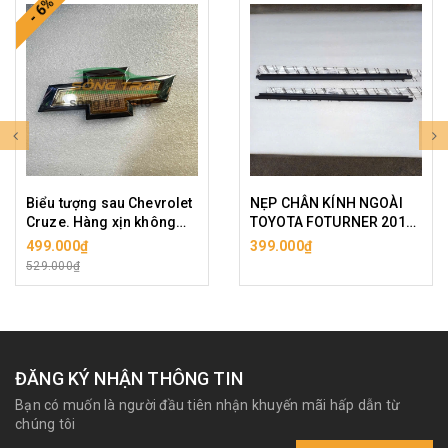
- 6%
Biểu tượng sau Chevrolet
NẸP CHÂN KÍNH NGOÀI
Cruze. Hàng xịn không
TOYOTA FOTURNER 2015
bao bì.
( GIÁ 1 BÊN)
499.000₫
399.000₫
529.000₫
ĐĂNG KÝ NHẬN THÔNG TIN
Bạn có muốn là người đầu tiên nhận khuyến mãi hấp dẫn từ
chúng tôi