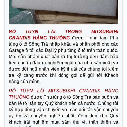
RÔ TUYN LÁI TRONG MITSUBISHI
GRANDIS
HÀNG THƯỜNG
được Trung tâm Phụ
tùng ô tô Sông Trà nhập khẩu và phân phối cho các
Garage ô tô, các Đại lý phụ tùng ô tô trên toàn quốc.
Mỗi sản phẩm xuất bán ra thị trường đều đảm bảo
tiêu chuẩn đầu ra nghiêm ngặt của nhà sản xuất và
được đội ngũ nhân viên kỹ thuật của chúng tôi kiểm
tra kỹ càng trước khi đóng gói để gửi tới Khách
hàng của mình.
RÔ TUYN LÁI MITSUBISHI GRANDIS
HÀNG
THƯỜNG
được Phụ tùng ô tô Sông Trà bán buôn và
bán lẻ tới tận tay Quý khách trên cả nước. Chúng tôi
ký hợp đồng vận chuyển với các đối tác vận chuyển
uy tín và chuyên nghiệp nhất, đem đến cho Quý
khách trải nghiệm mua sắm thú vị, thân thiện và