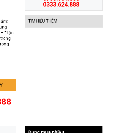
0333.624.888
TÌM HIỂU THÊM
hẩm:
rung
 – “Tận
 trong
trong
Y
888
Được mua nhiều