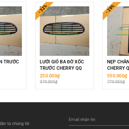
- 32%
- 29%
ẢN TRƯỚC
LƯỚI GIÓ BA ĐỜ XỐC
NẸP CHÂN
TRƯỚC CHERRY QQ
CHERRY 
250.000₫
550.000₫
ÀNG
MUA HÀNG
MU
370.000₫
770.000₫
dẫn từ chúng tôi