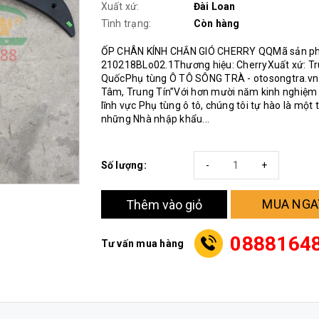
Xuất xứ:
Đài Loan
Tình trạng:
Còn hàng
ỐP CHÂN KÍNH CHẮN GIÓ CHERRY QQMã sản p
210218BLo02.1Thương hiệu: CherryXuất xứ: T
QuốcPhụ tùng Ô TÔ SÔNG TRÀ - otosongtra.vn
Tâm, Trung Tín”Với hơn mười năm kinh nghiệm
lĩnh vực Phụ tùng ô tô, chúng tôi tự hào là một 
những Nhà nhập khẩu...
Số lượng:
-
+
MUA NGA
Thêm vào giỏ
0888164
Tư vấn mua hàng