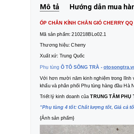
Mô tả
Hướng dẫn mua hà
ỐP CHÂN KÍNH CHẮN GIÓ CHERRY QQ
Mã sản phẩm: 210218BLo02.1
Thương hiệu: Cherry
Xuất xứ: Trung Quốc
Phụ tùng
Ô TÔ SÔNG TRÀ -
otosongtra.v
Với hơn mười năm kinh nghiệm trong lĩnh v
khẩu và phân phối Phụ tùng hàng đầu Hà N
Triết lý kinh doanh của
TRUNG TÂM PHỤ 
“Phụ tùng 4 tốt: Chất lượng tốt, Giá cả tố
{Ảnh sản phẩm}