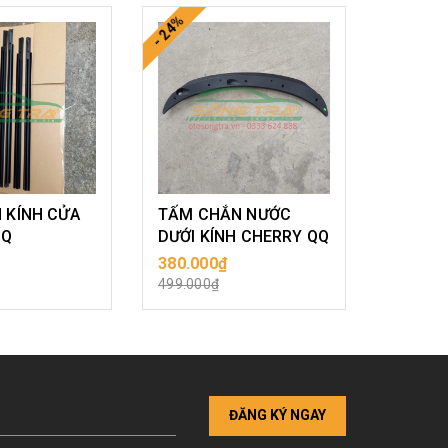
- 24%
 KÍNH CỬA
TẤM CHẮN NƯỚC
QQ
DƯỚI KÍNH CHERRY QQ
380.000₫
A HÀNG
MUA HÀNG
499.000₫
ĐĂNG KÝ NGAY