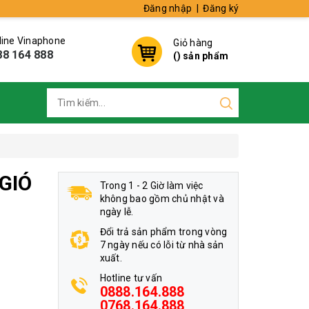
Đăng nhập
|
Đăng ký
line Vinaphone
Giỏ hàng
88 164 888
(
) sản phẩm
GIÓ
Trong 1 - 2 Giờ làm việc
không bao gồm chủ nhật và
ngày lễ.
Đổi trả sản phẩm trong vòng
7 ngày nếu có lỗi từ nhà sản
xuất.
Hotline tư vấn
0888.164.888
0768.164.888