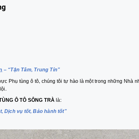
ng
n
–
“Tận Tâm, Trung Tín”
ực Phụ tùng ô tô, chúng tôi tự hào là một trong những Nhà n
ội.
TÙNG Ô TÔ SÔNG TRÀ
là:
t, Dịch vụ tốt, Bảo hành tốt”