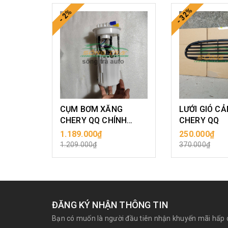
- 32%
- 2%
CỤM BƠM XĂNG
LƯỚI GIÓ C
CHERY QQ CHÍNH
CHERY QQ
HÃNG
1.189.000₫
250.000₫
MUA HÀNG
MUA H
1.209.000₫
370.000₫
ĐĂNG KÝ NHẬN THÔNG TIN
Bạn có muốn là người đầu tiên nhận khuyến mãi hấp 