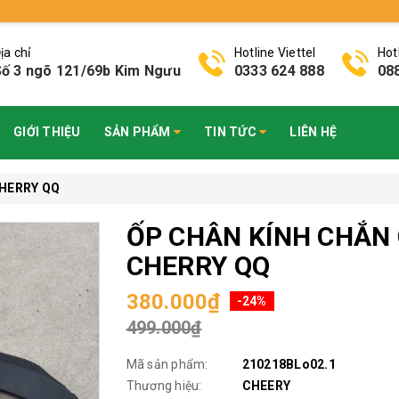
ịa chỉ
Hotline Viettel
Hot
ố 3 ngõ 121/69b Kim Ngưu
0333 624 888
08
GIỚI THIỆU
SẢN PHẨM
TIN TỨC
LIÊN HỆ
CHERRY QQ
ỐP CHÂN KÍNH CHẮN 
CHERRY QQ
380.000₫
-24%
499.000₫
Mã sản phẩm:
210218BLo02.1
Thương hiệu:
CHEERY