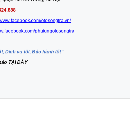
333.624.888
//www.facebook.com/otosongtra.vn/
ww.facebook.com/phutungotosongtra
ốt, Dịch vụ tốt, Bảo hành tốt"
khảo
TẠI ĐÂY