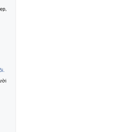
ẹp,
ôi.
ười