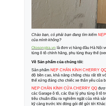
Chào bạn, có phải bạn đang tìm kiếm
NẸP
của mình không?
Otosongtra.vn
là đơn vị hàng đầu Hà Nội 
tùng ô tô chính hãng, phụ tùng thay thế (o
Về Sản phẩm của chúng tôi:
Sản phẩm
NẸP CHÂN KÍNH CHERRY 
độ bền cao, khả năng chống chịu rất tốt 
thế xứng đáng cho chiếc xe thân yêu của b
NẸP CHÂN KÍNH CỬA CHERRY QQ
được
các Garage ô tô, các Đại lý phụ tùng ô tô 
tiêu chuẩn đầu ra nghiêm ngặt của nhà sản
kỹ càng trước khi đóng gói để gửi tới Khá