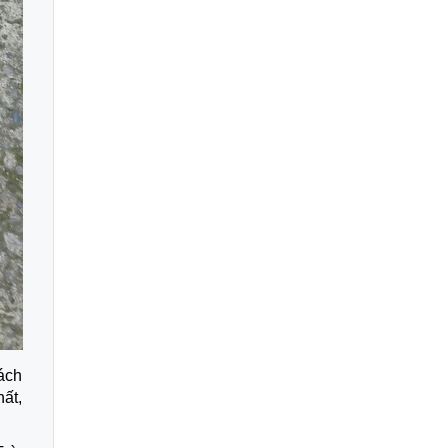
ách
ất,