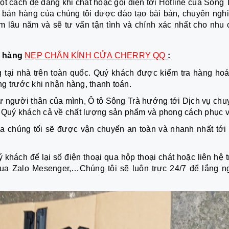
ột cách dễ dàng khi chát hoặc gọi điện tới Hotline của Sông 
ấn bán hàng của chúng tôi được đào tạo bài bản, chuyên nghi
ệm lâu năm và sẽ tư vấn tận tình và chính xác nhất cho nhu 
o hàng
NẸP CHÂN KÍNH CỬA CHERRY QQ
:
 tại nhà trên toàn quốc. Quý khách được kiểm tra hàng hoá
g trước khi nhận hàng, thanh toán.
 người thân của mình, Ô tô Sông Trà hướng tới Dịch vụ chu
ng Quý khách cả về chất lượng sản phẩm và phong cách phục v
a chúng tối sẽ được vận chuyển an toàn và nhanh nhất tới 
 khách để lại số điện thoại qua hộp thoại chát hoặc liên hệ 
ua Zalo Mesenger,…Chúng tôi sẽ luôn trực 24/7 để lắng n