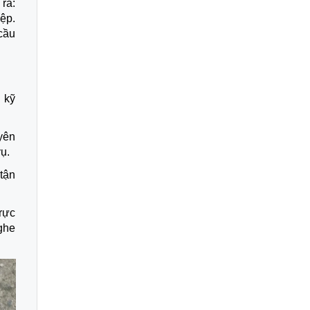
Trà:
ệp.
cầu
 kỹ
yên
ụ.
tận
trực
ghe