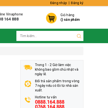
Đăng nhập
|
Đăng ký
line Vinaphone
Giỏ hàng
88 164 888
(
) sản phẩm
Trong 1 - 2 Giờ làm việc
không bao gồm chủ nhật và
ngày lễ.
Đổi trả sản phẩm trong vòng
7 ngày nếu có lỗi từ nhà sản
xuất.
Hotline tư vấn
0888.164.888
0768.164.888