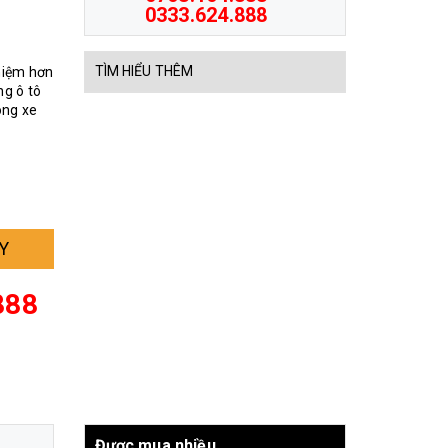
0333.624.888
TÌM HIỂU THÊM
ghiệm hơn
g ô tô
òng xe
Y
888
Được mua nhiều