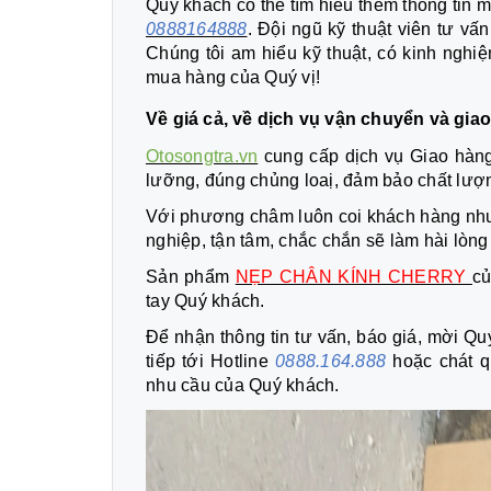
Quý khách có thể tìm hiểu thêm thông tin m
0888164888
. Đội ngũ kỹ thuật viên tư v
Chúng tôi am hiểu kỹ thuật, có kinh nghi
mua hàng của Quý vị!
Về giá cả, về dịch vụ vận chuyển và gia
Otosongtra.vn
cung cấp dịch vụ Giao hàng
lưỡng, đúng chủng loaị, đảm bảo chất lượn
Với phương châm luôn coi khách hàng như
nghiệp, tận tâm, chắc chắn sẽ làm hài lò
Sản phẩm
NẸP CHÂN KÍNH CHERRY
củ
tay Quý khách.
Để nhận thông tin tư vấn, báo giá, mời Quý
tiếp tới Hotline
0888.164.888
hoặc chát q
nhu cầu của Quý khách.