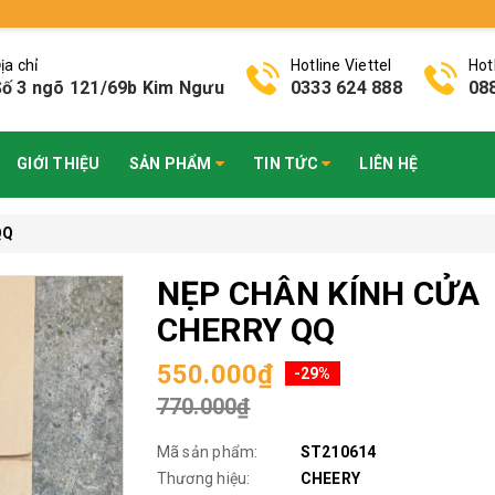
ịa chỉ
Hotline Viettel
Hot
ố 3 ngõ 121/69b Kim Ngưu
0333 624 888
08
GIỚI THIỆU
SẢN PHẨM
TIN TỨC
LIÊN HỆ
QQ
NẸP CHÂN KÍNH CỬA
CHERRY QQ
550.000₫
-29%
770.000₫
Mã sản phẩm:
ST210614
Thương hiệu:
CHEERY