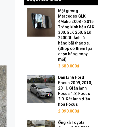
Mặt gương
Mercedes GLK
4Matic 2008 - 2015.
Tròng kính hậu GLK
300, GLK 250, GLK
220CDI. Ảnh là
hàng bãi tháo xe.
(Shop có thêm lựa
chọn hàng copy
mới)
3.680.000₫
Dàn lạnh Ford
Focus 2009, 2010,
2011. Giàn lạnh
Focus 1.8, Focus
2.0. Két lạnh điều
hoà Focus
2.090.000₫
Ống xả Toyota