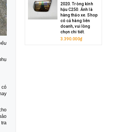
2020. Tròng kính
hậu C250. Ảnh là
hàng tháo xe. Shop
có cả hàng liên
doanh, vui lòng
chọn chi tiết.
3.390.000₫
 yêu
phụ
 có
hay
cho
 bảo
tra