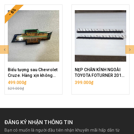
- 6%
Biểu tượng sau Chevrolet
NẸP CHÂN KÍNH NGOÀI
Cruze. Hàng xịn không
TOYOTA FOTURNER 2015
bao bì.
( GIÁ 1 BÊN)
499.000₫
399.000₫
529.000₫
ĐĂNG KÝ NHẬN THÔNG TIN
Bạn có muốn là người đầu tiên nhận khuyến mãi hấp dẫn từ