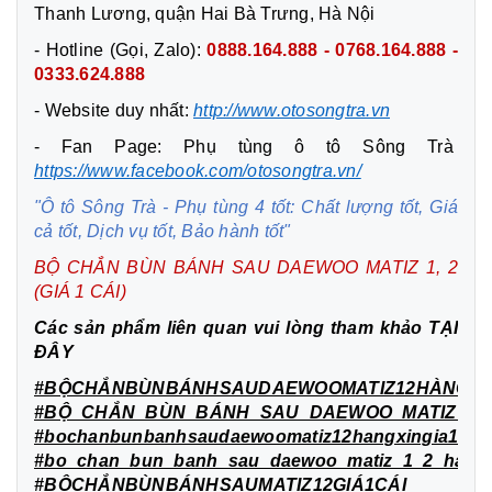
Thanh Lương, quận Hai Bà Trưng, Hà Nội
- Hotline (Gọi, Zalo):
0888.164.888 - 0768.164.888 -
0333.624.888
- Website duy nhất:
http://www.otosongtra.vn
- Fan Page: Phụ tùng ô tô Sông Trà
https://www.facebook.com/otosongtra.vn/
"Ô tô Sông Trà - Phụ tùng 4 tốt: Chất lượng tốt, Giá
cả tốt, Dịch vụ tốt, Bảo hành tốt"
BỘ CHẮN BÙN BÁNH SAU DAEWOO MATIZ 1, 2
(GIÁ 1
CÁI)
Các sản phẩm liên quan vui lòng tham khảo
TẠI
ĐÂY
#BỘCHẮNBÙNBÁNHSAUDAEWOOMATIZ12HÀNGXỊN
#BỘ_CHẮN_BÙN_BÁNH_SAU_DAEWOO_MATIZ_1_2
#bochanbunbanhsaudaewoomatiz12hangxingia1cai
#bo_chan_bun_banh_sau_daewoo_matiz_1_2_hang_
#BỘCHẮNBÙNBÁNHSAUMATIZ12GIÁ1CÁI