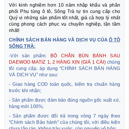
Với kinh nghiệm hơn 10 năm nhập khẩu và phân
phối Phụ tùng ô tô, Sông Trà tự tin cung cấp cho
Quý vị những sản phẩm tốt nhất, giá cả hợp lý nhất
cùng phong cách phục vụ chuyên nghiệp, tận tâm
nhất!
CHÍNH SÁCH BÁN HÀNG VÀ DỊCH VỤ CỦA
Ô TÔ
SÔNG TRÀ:
-Với sản phẩm:
BỘ CHẮN BÙN BÁNH SAU
DAEWOO MATIZ 1, 2 HÀNG XỊN (GIÁ 1 CÁI)
chúng
tôi cung cấp, áp dụng “CHÍNH SÁCH BÁN HÀNG
VÀ DỊCH VỤ” như sau:
- Giao hàng COD toàn quốc, kiểm tra chuẩn hàng
trước khi nhận;
- Sản phẩm được đảm bảo đúng nguồn gốc xuất xứ,
hàng mới 100%;
- Sản phẩm được đổi trả trong vòng 7 ngày theo
“Chính sách Bảo hành” của chúng tôi, với điều kiện
chưa lắp ráp, không trày xước, còn nguyên vỏ hộp;