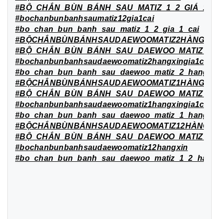
#BỘ_CHẮN_BÙN_BÁNH_SAU_MATIZ_1_2_GIÁ_1_C
#bochanbunbanhsaumatiz12gia1cai
#bo_chan_bun_banh_sau_matiz_1_2_gia_1_cai
#BỘCHẮNBÙNBÁNHSAUDAEWOOMATIZ2HÀNGXỊNG
#BỘ_CHẮN_BÙN_BÁNH_SAU_DAEWOO_MATIZ_2_H
#bochanbunbanhsaudaewoomatiz2hangxingia1cai
#bo_chan_bun_banh_sau_daewoo_matiz_2_hang_xi
#BỘCHẮNBÙNBÁNHSAUDAEWOOMATIZ1HÀNGXỊNG
#BỘ_CHẮN_BÙN_BÁNH_SAU_DAEWOO_MATIZ_1_H
#bochanbunbanhsaudaewoomatiz1hangxingia1cai
#bo_chan_bun_banh_sau_daewoo_matiz_1_hang_xi
#BỘCHẮNBÙNBÁNHSAUDAEWOOMATIZ12HÀNGXỊ
#BỘ_CHẮN_BÙN_BÁNH_SAU_DAEWOO_MATIZ_1_
#bochanbunbanhsaudaewoomatiz12hangxin
#bo_chan_bun_banh_sau_daewoo_matiz_1_2_hang