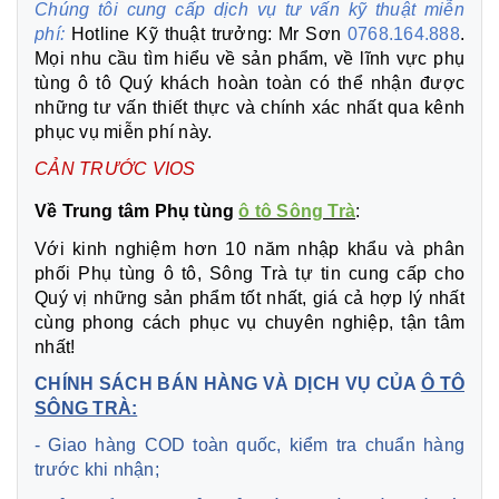
Chúng tôi cung cấp dịch vụ tư vấn kỹ thuật miễn
phí:
Hotline Kỹ thuật trưởng: Mr Sơn
0768.164.888
.
Mọi nhu cầu tìm hiểu về sản phẩm, về lĩnh vực phụ
tùng ô tô Quý khách hoàn toàn có thể nhận được
những tư vấn thiết thực và chính xác nhất qua kênh
phục vụ miễn phí này.
CẢN TRƯỚC
VIOS
Về Trung tâm Phụ tùng
ô tô Sông Trà
:
Với kinh nghiệm hơn 10 năm nhập khẩu và phân
phối Phụ tùng ô tô, Sông Trà tự tin cung cấp cho
Quý vị những sản phẩm tốt nhất, giá cả hợp lý nhất
cùng phong cách phục vụ chuyên nghiệp, tận tâm
nhất!
CHÍNH SÁCH BÁN HÀNG VÀ DỊCH VỤ CỦA
Ô TÔ
SÔNG TRÀ:
- Giao hàng COD toàn quốc, kiểm tra chuẩn hàng
trước khi nhận;