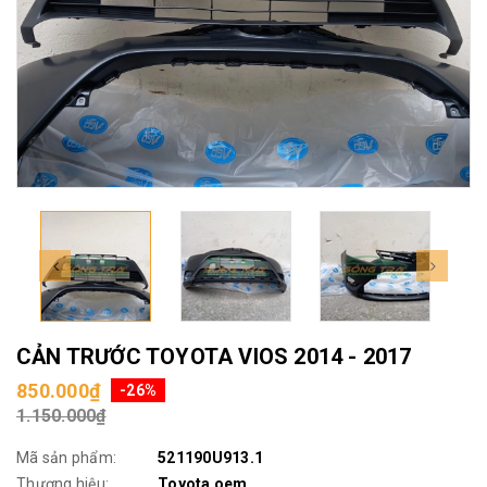
CẢN TRƯỚC TOYOTA VIOS 2014 - 2017
850.000₫
-26%
1.150.000₫
Mã sản phẩm:
521190U913.1
Thương hiệu:
Toyota oem