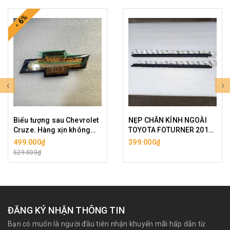
- 6%
Biểu tượng sau Chevrolet
NẸP CHÂN KÍNH NGOÀI
Cruze. Hàng xịn không
TOYOTA FOTURNER 2015
bao bì.
( GIÁ 1 BÊN)
499.000₫
399.000₫
529.000₫
ĐĂNG KÝ NHẬN THÔNG TIN
Bạn có muốn là người đầu tiên nhận khuyến mãi hấp dẫn từ