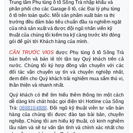
Trung tâm Phụ tùng ô tô Sông Trà nhập khẩu và
phân phối cho các Garage ô tô, các Đại lý phụ tùng
ô tô trên toàn quốc. Mỗi sản phẩm xuất bán ra thị
trường đều đảm bảo tiêu chuẩn đầu ra nghiêm ngặt
của nhà sản xuất và được đội ngũ nhân viên kỹ
thuật của chúng tôi kiểm tra kỹ càng trước khi đóng
gói để gửi tới Khách hàng của mình.
CẢN
TRƯỚC VIOS
được Phụ tùng ô tô Sông Trà
bán buôn và bán lẻ tới tận tay Quý khách trên cả
nước. Chúng tôi ký hợp đồng vận chuyển với các
đối tác vận chuyển uy tín và chuyên nghiệp nhất,
đem đến cho Quý khách trải nghiệm mua sắm thú vị,
thân thiện và nhanh nhất.
Quý khách có thể tìm hiểu thêm thông tin một cách
dễ dàng khi chát hoặc gọi điện tới Hotline của Sông
Trà:
0888164888
. Đội ngũ kỹ thuật viên tư vấn bán
hàng của chúng tôi được đào tạo bài bản, chuyên
nghiệp. Chúng tôi am hiểu kỹ thuật, có kinh nghiệm
lâu năm và sẽ tư vấn tận tình và chính xác nhất cho