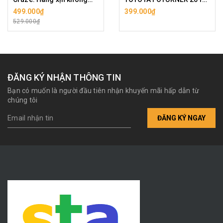
bao bì.
( GIÁ 1 BÊN)
499.000₫
399.000₫
529.000₫
ĐĂNG KÝ NHẬN THÔNG TIN
Bạn có muốn là người đầu tiên nhận khuyến mãi hấp dẫn từ
chúng tôi
ĐĂNG KÝ NGAY