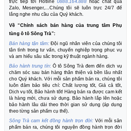
trực tiếp tới Hotline
0888.164.888
hoặc chát qua
Zalo, Mesenger,…Chúng tôi sẽ luôn trực 24/7 để
lắng nghe nhu cầu của Quý khách.
Về “Chính sách bán hàng của trung tâm Phụ
tùng ô tô Sông Trà”:
Bán hàng tận tâm:
Đội ngũ nhân viên của chúng tôi
tận tình trong tư vấn, chuyển nghiệp trọng phục vụ
và am hiểu sâu sắc trong kỹ thuật ngành hàng.
Bảo hành trung tín
:
Ô tô Sông Trà đem đến dịch vụ
chăm sóc sau bán hàng thân thiện và bền lâu nhất
cho Quý khách. Với mỗi sản phẩm bán ra, chúng tôi
luôn đảm bảo tiêu chí: Chất lượng tốt, Giá cả tốt,
Dịch vụ tốt, Bảo hành tốt! Hàng bán ra được cam kết
là hàng mới, chưa sử dụng. Bảo hành lắp lên hoặc
bảo hành lâu dài theo thời gian sử dụng (áp dụng
theo từng sản phẩm cụ thể).
Sông Trà cam kết đồng hành trọn đời:
Với mỗi sản
phẩm bán ra, chúng tôi nguyện đồng hành trọn đời