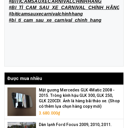
#BITÌCAMSAUXECARNIVALCHÍNHHÃNG
#BI_TÌ_CAM_SAU_XE_CARNIVAL_CHÍNH_HÃNG
#biticamsauxecarnivalchinhhang
#bi_ti_cam_sau_xe_carnival_chinh_hang
Được mua nhiều
Mặt gương Mercedes GLK 4Matic 2008 -
2015. Tròng kính hậu GLK 300, GLK 250,
GLK 220CDI. Ảnh là hàng bãi tháo xe. (Shop
có thêm lựa chọn hàng copy mới)
3.680.000₫
Dàn lạnh Ford Focus 2009, 2010, 2011.