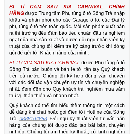
BI TÌ CAM SAU KIA CARNIVAL CHÍNH
HÃNG
được Trung tâm Phụ tùng ô tô Sông Trà nhập
khẩu và phân phối cho các Garage ô tô, các Đại lý
phụ tùng ô tô trên toàn quốc. Mỗi sản phẩm xuất bán
ra thị trường đều đảm bảo tiêu chuẩn đầu ra nghiêm
ngặt của nhà sản xuất và được đội ngũ nhân viên kỹ
thuật của chúng tôi kiểm tra kỹ càng trước khi đóng
gói để gửi tới Khách hàng của mình.
BI TÌ CAM SAU KIA CARNIVAL
được Phụ tùng ô tô
Sông Trà bán buôn và bán lẻ tới tận tay Quý khách
trên cả nước. Chúng tôi ký hợp đồng vận chuyển
với các đối tác vận chuyển uy tín và chuyên nghiệp
nhất, đem đến cho Quý khách trải nghiệm mua sắm
thú vị, thân thiện và nhanh nhất.
Quý khách có thể tìm hiểu thêm thông tin một cách
dễ dàng khi chát hoặc gọi điện tới Hotline của Sông
Trà:
0888164888
. Đội ngũ kỹ thuật viên tư vấn bán
hàng của chúng tôi được đào tạo bài bản, chuyên
nghiệp. Chúng tôi am hiểu kỹ thuật, có kinh nghiệm