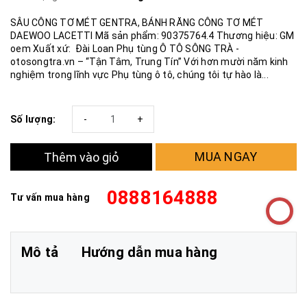
SÂU CÔNG TƠ MÉT GENTRA, BÁNH RĂNG CÔNG TƠ MÉT
DAEWOO LACETTI Mã sản phẩm: 90375764.4 Thương hiệu: GM
oem Xuất xứ: Đài Loan Phụ tùng Ô TÔ SÔNG TRÀ -
otosongtra.vn – “Tận Tâm, Trung Tín” Với hơn mười năm kinh
nghiệm trong lĩnh vực Phụ tùng ô tô, chúng tôi tự hào là...
Số lượng:
-
+
MUA NGAY
Thêm vào giỏ
0888164888
Tư vấn mua hàng
Mô tả
Hướng dẫn mua hàng