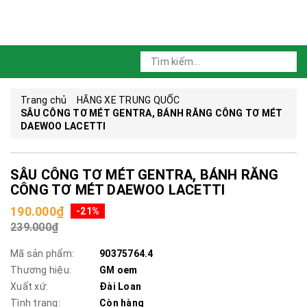
Trang chủ
HÃNG XE TRUNG QUỐC
SÂU CÔNG TƠ MÉT GENTRA, BÁNH RĂNG CÔNG TƠ MÉT
DAEWOO LACETTI
SÂU CÔNG TƠ MÉT GENTRA, BÁNH RĂNG
CÔNG TƠ MÉT DAEWOO LACETTI
190.000₫
-21%
239.000₫
Mã sản phẩm:
90375764.4
Thương hiệu:
GM oem
Xuất xứ:
Đài Loan
Tình trạng:
Còn hàng