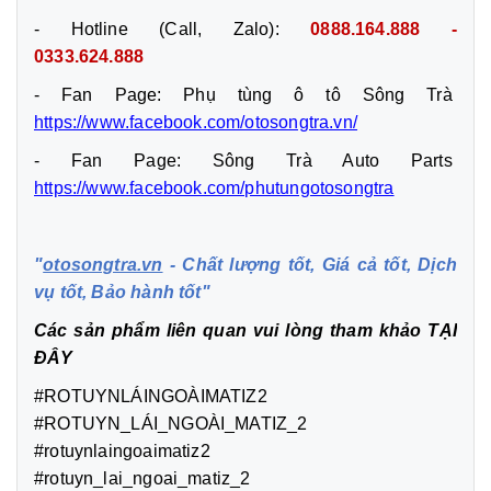
- Hotline (Call, Zalo):
0888.164.888 -
0333.624.888
- Fan Page: Phụ tùng ô tô Sông Trà
https://www.facebook.com/otosongtra.vn/
- Fan Page: Sông Trà Auto Parts
https://www.facebook.com/phutungotosongtra
"
otosongtra.vn
- Chất lượng tốt, Giá cả tốt, Dịch
vụ tốt, Bảo hành tốt"
Các sản phẩm liên quan vui lòng tham khảo
TẠI
ĐÂY
#ROTUYNLÁINGOÀIMATIZ2
#ROTUYN_LÁI_NGOÀI_MATIZ_2
#rotuynlaingoaimatiz2
#rotuyn_lai_ngoai_matiz_2