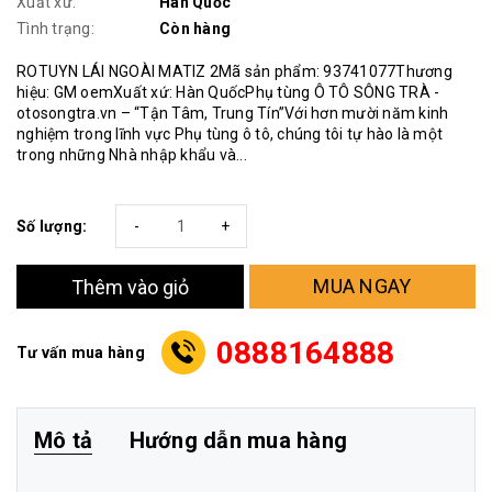
Xuất xứ:
Hàn Quốc
Tình trạng:
Còn hàng
ROTUYN LÁI NGOÀI MATIZ 2Mã sản phẩm: 93741077Thương
hiệu: GM oemXuất xứ: Hàn QuốcPhụ tùng Ô TÔ SÔNG TRÀ -
otosongtra.vn – “Tận Tâm, Trung Tín”Với hơn mười năm kinh
nghiệm trong lĩnh vực Phụ tùng ô tô, chúng tôi tự hào là một
trong những Nhà nhập khẩu và...
Số lượng:
-
+
MUA NGAY
Thêm vào giỏ
0888164888
Tư vấn mua hàng
Mô tả
Hướng dẫn mua hàng