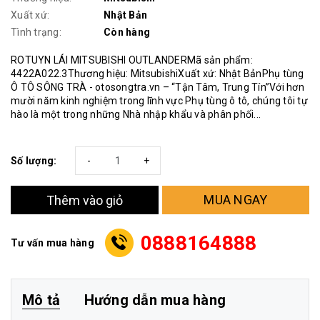
Xuất xứ:
Nhật Bản
Tình trạng:
Còn hàng
ROTUYN LÁI MITSUBISHI OUTLANDERMã sản phẩm:
4422A022.3Thương hiệu: MitsubishiXuất xứ: Nhật BảnPhụ tùng
Ô TÔ SÔNG TRÀ - otosongtra.vn – “Tận Tâm, Trung Tín”Với hơn
mười năm kinh nghiệm trong lĩnh vực Phụ tùng ô tô, chúng tôi tự
hào là một trong những Nhà nhập khẩu và phân phối...
Số lượng:
-
+
MUA NGAY
Thêm vào giỏ
0888164888
Tư vấn mua hàng
Mô tả
Hướng dẫn mua hàng