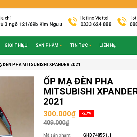
ịa chỉ
Hotline Viettel
Hot
ố 3 ngõ 121/69b Kim Ngưu
0333 624 888
08
GIỚI THIỆU
SẢN PHẨM
TIN TỨC
LIÊN HỆ
Ạ ĐÈN PHA MITSUBISHI XPANDER 2021
ỐP MẠ ĐÈN PHA
MITSUBISHI XPANDE
2021
300.000₫
-27%
409.000₫
Mã sản phẩm:
GHD748551.1