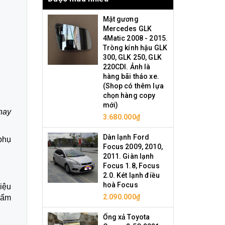
Mặt gương
Mercedes GLK
4Matic 2008 - 2015.
Tròng kính hậu GLK
300, GLK 250, GLK
220CDI. Ảnh là
hàng bãi tháo xe.
(Shop có thêm lựa
chọn hàng copy
mới)
hay
3.680.000₫
Dàn lạnh Ford
phụ
Focus 2009, 2010,
2011. Giàn lạnh
Focus 1.8, Focus
2.0. Két lạnh điều
hoà Focus
iệu
2.090.000₫
hẩm
Ống xả Toyota