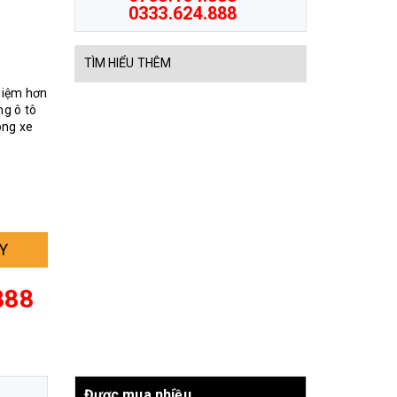
0333.624.888
TÌM HIỂU THÊM
ghiệm hơn
g ô tô
òng xe
Y
888
Được mua nhiều