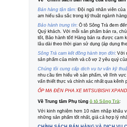
Bán hàng tận tâm:
Đội ngũ nhân viên của 
am hiểu sâu sắc trong kỹ thuật ngành hàng
Bảo hành trung tín
:
Ô tô Sông Trà đem đến
Quý khách. Với mỗi sản phẩm bán ra, chúng
tốt, Bảo hành tốt! Hàng bán ra được cam 
lâu dài theo thời gian sử dụng (áp dụng th
Sông Trà cam kết đồng hành trọn đời:
Với 
sản phẩm của mình và cô vợ 2 yêu quý củ
Chúng tôi cung cấp dịch vụ tư vấn kỹ thu
nhu cầu tìm hiểu về sản phẩm, về lĩnh vự
vấn thiết thực và chính xác nhất qua kênh 
ỐP MẠ ĐÈN
PHA
XE MITSUBISHI XPAN
Về Trung tâm Phụ tùng
ô tô Sông Trà
:
Với kinh nghiệm hơn 10 năm nhập khẩu và 
những sản phẩm tốt nhất, giá cả hợp lý nh
CHÍNH SÁCH BÁN HÀNG VÀ DỊCH VỤ 