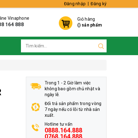
Đăng nhập
|
Đăng ký
line Vinaphone
Giỏ hàng
88 164 888
(
) sản phẩm
Trong 1 - 2 Giờ làm việc
không bao gồm chủ nhật và
R
ngày lễ.
Đổi trả sản phẩm trong vòng
7 ngày nếu có lỗi từ nhà sản
xuất.
Hotline tư vấn
0888.164.888
0768.164.888