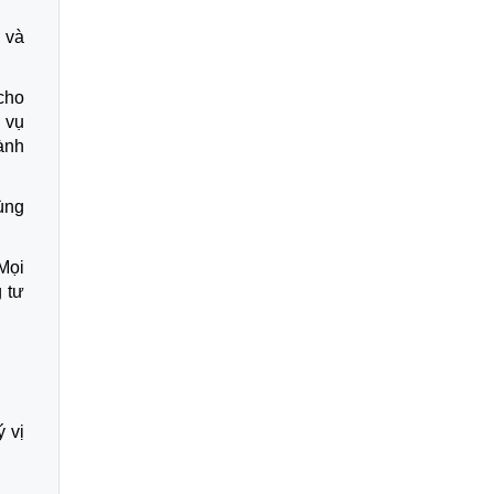
 và
cho
 vụ
ành
ùng
 Mọi
 tư
 vị