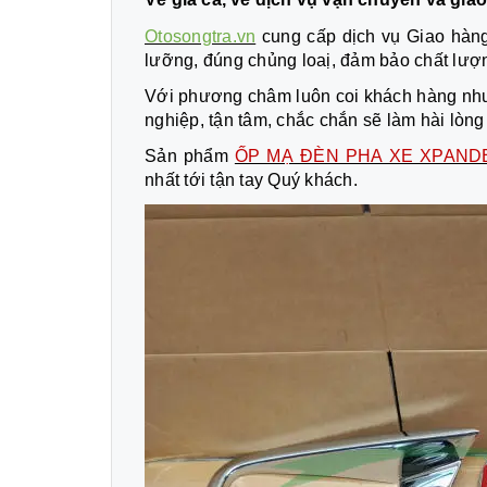
Otosongtra.vn
cung cấp dịch vụ Giao hàng
lưỡng, đúng chủng loaị, đảm bảo chất lượn
Với phương châm luôn coi khách hàng như
nghiệp, tận tâm, chắc chắn sẽ làm hài lò
Sản phẩm
ỐP MẠ ĐÈN PHA XE XPAND
nhất tới tận tay Quý khách.