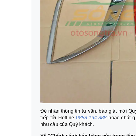
Để nhận thông tin tư vấn, báo giá, mời Quý
tiếp tới Hotline
0888.164.888
hoặc chát q
nhu cầu của Quý khách.
Về “Chính sách bán hàng của trung tâm 