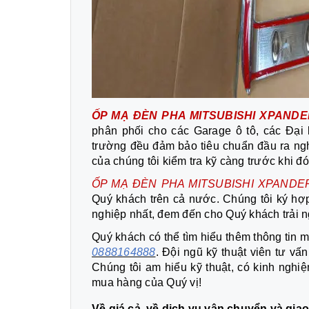
ỐP MẠ ĐÈN
PHA
MITSUBISHI XPANDE
phân phối cho các Garage ô tô, các Đại l
trường đều đảm bảo tiêu chuẩn đầu ra ngh
của chúng tôi kiểm tra kỹ càng trước khi đ
ỐP MẠ ĐÈN
PHA
MITSUBISHI XPANDE
Quý khách trên cả nước. Chúng tôi ký hợp
nghiệp nhất, đem đến cho Quý khách trải n
Quý khách có thể tìm hiểu thêm thông tin m
0888164888
. Đội ngũ kỹ thuật viên tư v
Chúng tôi am hiểu kỹ thuật, có kinh nghi
mua hàng của Quý vị!
Về giá cả, về dịch vụ vận chuyển và gia