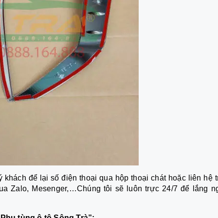
 khách để lại số điện thoại qua hộp thoại chát hoặc liên hệ 
ua Zalo, Mesenger,…Chúng tôi sẽ luôn trực 24/7 để lắng n
Phụ tùng ô tô Sông Trà”: