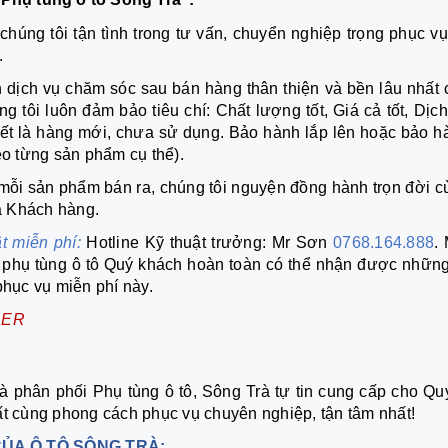
chúng tôi tận tình trong tư vấn, chuyển nghiệp trọng phục vụ
.
 dịch vụ chăm sóc sau bán hàng thân thiện và bền lâu nhất 
 tôi luôn đảm bảo tiêu chí: Chất lượng tốt, Giá cả tốt, Dịch
kết là hàng mới, chưa sử dụng. Bảo hành lắp lên hoặc bảo h
eo từng sản phẩm cụ thể).
mỗi sản phẩm bán ra, chúng tôi nguyện đồng hành trọn đời c
a Khách hàng.
ật miễn phí:
Hotline Kỹ thuật trưởng: Mr Sơn
0768.164.888
.
c phụ tùng ô tô Quý khách hoàn toàn có thể nhận được những
phục vụ miễn phí này.
DER
phân phối Phụ tùng ô tô, Sông Trà tự tin cung cấp cho Quý
ất cùng phong cách phục vụ chuyên nghiệp, tận tâm nhất!
CỦA
Ô TÔ SÔNG TRÀ: