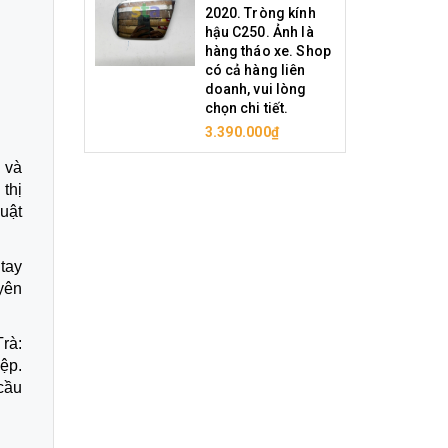
2020. Tròng kính
hậu C250. Ảnh là
hàng tháo xe. Shop
có cả hàng liên
doanh, vui lòng
chọn chi tiết.
3.390.000₫
 và
thị
uật
tay
yên
Trà:
ệp.
cầu