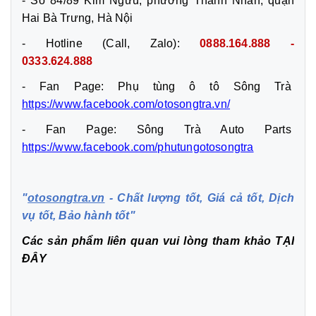
- Số 84/89 Kim Ngưu, phường Thanh Nhàn, quận
Hai Bà Trưng, Hà Nội
- Hotline (Call, Zalo):
0888.164.888 -
0333.624.888
- Fan Page: Phụ tùng ô tô Sông Trà
https://www.facebook.com/otosongtra.vn/
- Fan Page: Sông Trà Auto Parts
https://www.facebook.com/phutungotosongtra
"
otosongtra.vn
- Chất lượng tốt, Giá cả tốt, Dịch
vụ tốt, Bảo hành tốt"
Các sản phẩm liên quan vui lòng tham khảo
TẠI
ĐÂY