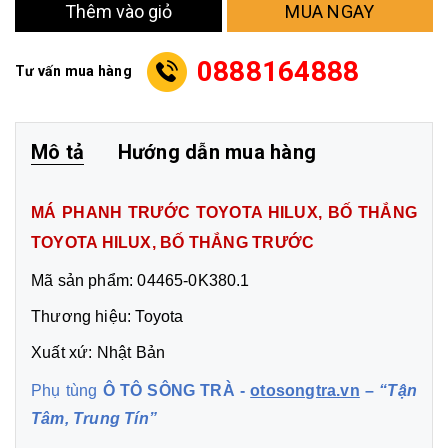
MUA NGAY
Thêm vào giỏ
0888164888
Tư vấn mua hàng
Mô tả
Hướng dẫn mua hàng
MÁ PHANH TRƯỚC TOYOTA HILUX, BỐ THẮNG
TOYOTA HILUX, BỐ THẮNG TRƯỚC
Mã sản phẩm: 04465-0K380.1
Thương hiệu: Toyota
Xuất xứ: Nhật Bản
Phụ tùng
Ô TÔ SÔNG TRÀ -
otosongtra.vn
–
“Tận
Tâm, Trung Tín”