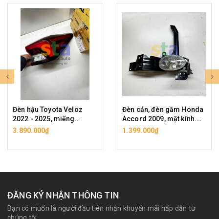
Đèn hậu Toyota Veloz
Đèn cản, đèn gầm Honda
2022 - 2025, miếng
Accord 2009, mặt kính.
ngoài. Ảnh là hàng TYC.
Hàng liên doanh cao cấp,
3.890.000₫
1.399.000₫
Shop có hàng chính hãng,
shop có đủ vế trái, phải.
vui lòng lựa chọn.
ĐĂNG KÝ NHẬN THÔNG TIN
Bạn có muốn là người đầu tiên nhận khuyến mãi hấp dẫn từ
chúng tôi