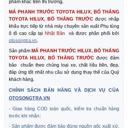
phẩm khác trên thị trường.
MÁ PHANH TRƯỚC TOYOTA HILUX, BỐ THẮNG
TOYOTA HILUX, BỐ THẮNG TRƯỚC
được nhập
khẩu trực tiếp từ nhà máy chuyên sản xuất Phụ tùng
ô tô cao cấp tại
Nhật Bản
và được phân phối bởi
otosongtra.vn
.
Sản phẩm
MÁ PHANH TRƯỚC HILUX, BỐ THẮNG
TOYOTA HILUX, BỐ THẮNG TRƯỚC
được đảm
bảo chuẩn theo chủng loại xe, chất liệu bền, đẹp,
đáp ứng tốt nhất nhu cầu sử dụng thay thế của Quý
khách hàng.
CHÍNH SÁCH BÁN HÀNG VÀ DỊCH VỤ CỦA
OTOSONGTRA.VN
- Giao hàng COD toàn quốc, kiểm tra chuẩn hàng
trước khi nhận;
- Sản phẩm được đảm bảo đúng nguồn gốc xuất xứ,