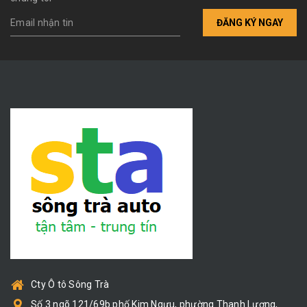
ĐĂNG KÝ NGAY
Cty Ô tô Sông Trà
Số 3 ngõ 121/69b phố Kim Ngưu, phường Thanh Lương,