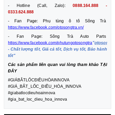
- Hotline (Call, Zalo):
0888.164.888 -
0333.624.888
- Fan Page: Phụ tùng ô tô Sông Trà
https://www.facebook.com/otosongtra.vn/
- Fan Page: Sông Trà Auto Parts
https://www.facebook.com/phutungotosongtra
"
otosongtr
- Chất lượng tốt, Giá cả tốt, Dịch vụ tốt, Bảo hành
tốt"
Các sản phẩm liên quan vui lòng tham khảo
TẠI
ĐÂY
#GIÁBẮTLỐCĐIỀUHÒAINNOVA
#GIÁ_BẮT_LỐC_ĐIỀU_HÒA_INNOVA
#giabatlocdieuhoainnova
#gia_bat_loc_dieu_hoa_innova