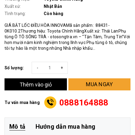
Xuất xứ:
Nhật Bản
Tình trạng:
Còn hàng
GIÁ BẮT LỐC ĐIỀU HÒA INNOVAMã sản phẩm: 88431-
0K010.2Thương hiệu: Toyota Chính HãngXuất xứ: Thái LanPhụ
tùng Ô TÔ SÔNG TRÀ - otosongtra.vn – “Tận Tâm, Trung Tín”Với
hơn mười năm kinh nghiệm trong lĩnh vực Phụ tùng ô tô, chúng
tôi tự hào là một trong những Nhà nhập khẩu...
Số lượng:
-
+
MUA NGAY
Thêm vào giỏ
0888164888
Tư vấn mua hàng
Mô tả
Hướng dẫn mua hàng