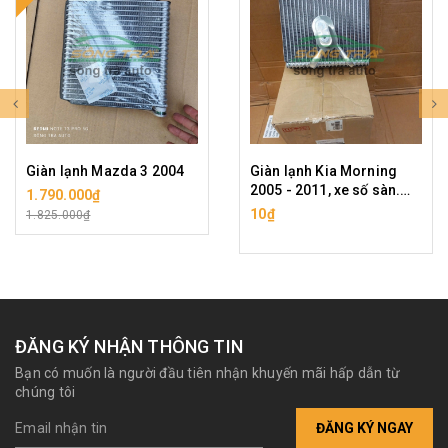
Giàn lạnh Mazda 3 2004
Giàn lạnh Kia Morning
2005 - 2011, xe số sàn.
1.790.000₫
Dàn lạnh, két lạnh điều
10₫
1.825.000₫
hòa Morning
ĐĂNG KÝ NHẬN THÔNG TIN
Bạn có muốn là người đầu tiên nhận khuyến mãi hấp dẫn từ
chúng tôi
ĐĂNG KÝ NGAY