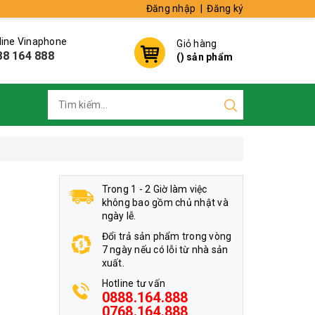
Đăng nhập
|
Đăng ký
line Vinaphone
Giỏ hàng
88 164 888
(
) sản phẩm
Trong 1 - 2 Giờ làm việc
không bao gồm chủ nhật và
ngày lễ.
Đổi trả sản phẩm trong vòng
7 ngày nếu có lỗi từ nhà sản
xuất.
Hotline tư vấn
0888.164.888
0768.164.888