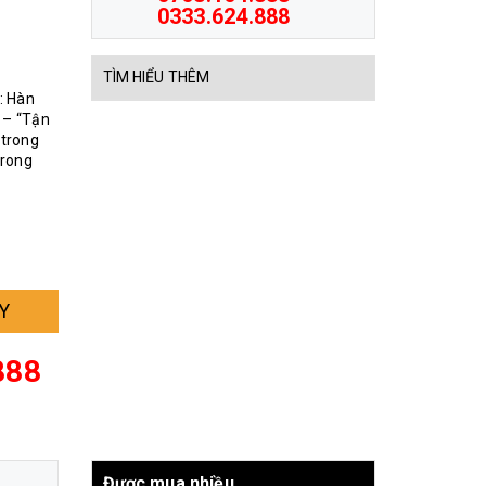
0333.624.888
TÌM HIỂU THÊM
: Hàn
 – “Tận
 trong
trong
Y
888
Được mua nhiều