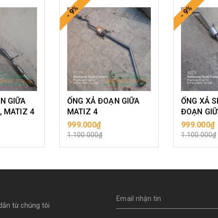
- 9%
- 9%
N GIỮA
ỐNG XẢ ĐOẠN GIỮA
ỐNG XẢ S
, MATIZ 4
MATIZ 4
ĐOẠN GIỮ
999.000₫
999.000₫
ÀNG
MUA HÀNG
MU
1.100.000₫
1.100.000₫
dẫn từ chúng tôi