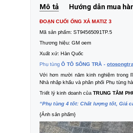
Mô tả
Hướng dẫn mua hà
ĐOẠN CUỐI ỐNG XẢ MATIZ 3
Mã sản phẩm: ST94565091TP.5
Thương hiệu: GM oem
Xuất xứ: Hàn Quốc
Phụ tùng
Ô TÔ SÔNG TRÀ -
otosongtr
Với hơn mười năm kinh nghiệm trong lĩ
Nhà nhập khẩu và phân phối Phụ tùng hà
Triết lý kinh doanh của
TRUNG TÂM PH
“Phụ tùng 4 tốt: Chất lượng tốt, Giá cả
{Ảnh sản phẩm}