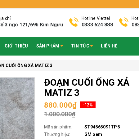
ịa chỉ
Hotline Viettel
Hot
ố 3 ngõ 121/69b Kim Ngưu
0333 624 888
08
GIỚI THIỆU
SẢN PHẨM
TIN TỨC
LIÊN HỆ
N CUỐI ỐNG XẢ MATIZ 3
ĐOẠN CUỐI ỐNG XẢ
MATIZ 3
880.000₫
-12%
1.000.000₫
Mã sản phẩm:
ST94565091TP.5
Thương hiệu:
GM oem