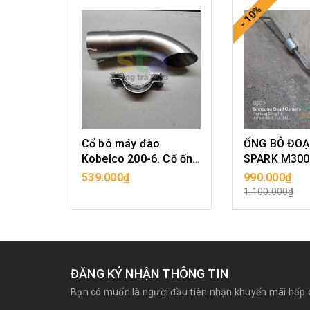
- 10%
Cổ bô máy đào
ỐNG BÔ ĐOẠ
Kobelco 200-6. Cổ ống
SPARK M300
xả máy xúc loại đường
539.000₫
990.000₫
MUA HÀNG
MUA H
kính 90mm
1.100.000₫
ĐĂNG KÝ NHẬN THÔNG TIN
Bạn có muốn là người đầu tiên nhận khuyến mãi hấp 