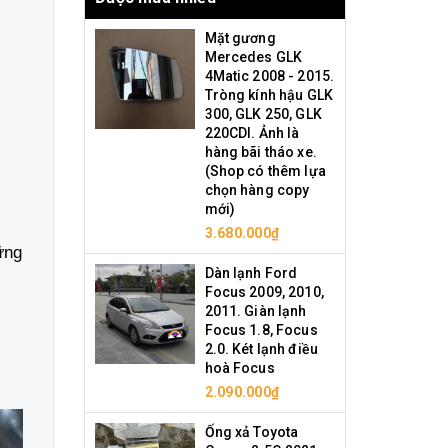
Mặt gương
Mercedes GLK
4Matic 2008 - 2015.
Tròng kính hậu GLK
300, GLK 250, GLK
220CDI. Ảnh là
hàng bãi tháo xe.
(Shop có thêm lựa
chọn hàng copy
mới)
3.680.000₫
ững
Dàn lạnh Ford
Focus 2009, 2010,
2011. Giàn lạnh
Focus 1.8, Focus
2.0. Két lạnh điều
hoà Focus
2.090.000₫
Ống xả Toyota