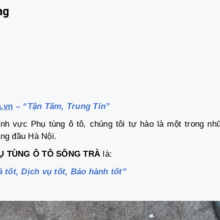
ng
a.vn
–
“Tận Tâm, Trung Tín”
nh vực Phụ tùng ô tô, chúng tôi tự hào là một trong nh
ng đầu Hà Nội.
Ụ TÙNG Ô TÔ SÔNG TRÀ
là:
 tốt, Dịch vụ tốt, Bảo hành tốt”