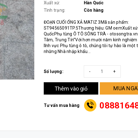
Xuất xứ:
Hàn Quốc
Tình trạng:
Còn hàng
ĐOẠN CUỐI ỐNG XẢ MATIZ 3Mã sản phẩm:
ST94565091TP.5Thương hiệu: GM oemXuất xứ
QuốcPhụ tùng Ô TÔ SÔNG TRÀ - otosongtra.vn
Tâm, Trung Tín”Với hơn mười năm kinh nghiệm
lĩnh vực Phụ tùng ô tô, chúng tôi tự hào là một 
những Nhà nhập khẩu...
Số lượng:
-
+
MUA NGA
Thêm vào giỏ
0888164
Tư vấn mua hàng