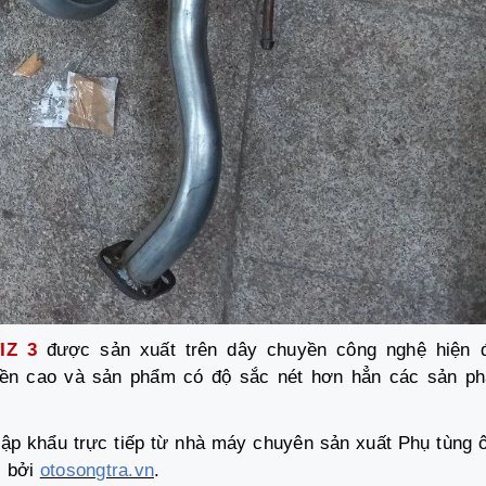
IZ 3
được sản xuất trên dây chuyền công nghệ hiện đ
ộ bền cao và sản phẩm có độ sắc nét hơn hẳn các sản p
p khẩu trực tiếp từ nhà máy chuyên sản xuất Phụ tùng ô
i bởi
otosongtra.vn
.