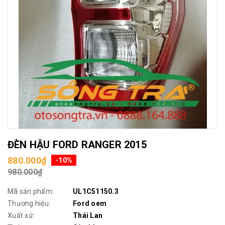
ĐÈN HẬU FORD RANGER 2015
880.000₫
-10%
980.000₫
Mã sản phẩm:
UL1C51150.3
Thương hiệu:
Ford oem
Xuất xứ:
Thái Lan