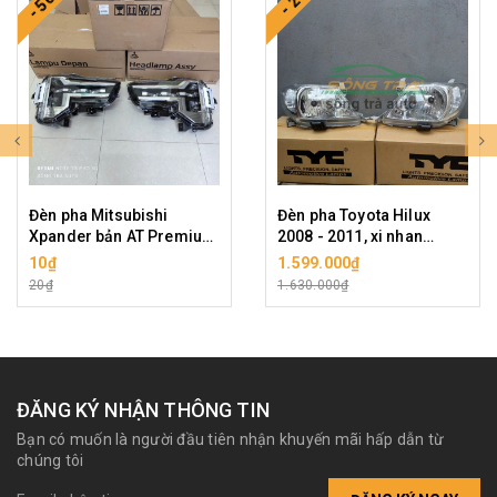
- 50%
- 2%
Đèn pha Mitsubishi
Đèn pha Toyota Hilux
Xpander bản AT Premium
2008 - 2011, xi nhan
2022-2025 LED
trắng, hàng hiệu TYC cao
10₫
1.599.000₫
(Indonesia). Giá bán cho
cấp
20₫
1.630.000₫
1 cái, hàng chính hãng.
Shop sẽ gọi lại xác nhận
vế trái, phải trước khi gửi
hàng ạ!
ĐĂNG KÝ NHẬN THÔNG TIN
Bạn có muốn là người đầu tiên nhận khuyến mãi hấp dẫn từ
chúng tôi