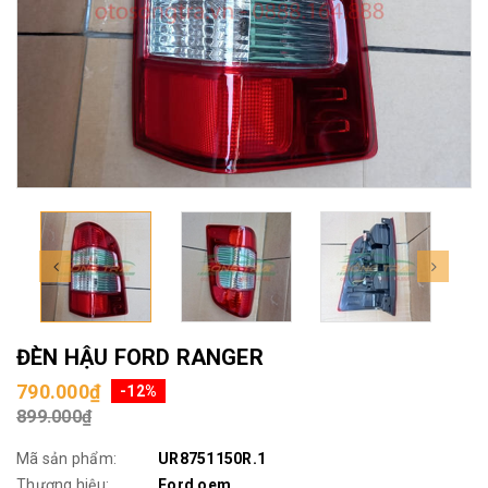
ĐÈN HẬU FORD RANGER
790.000₫
-12%
899.000₫
Mã sản phẩm:
UR8751150R.1
Thương hiệu:
Ford oem