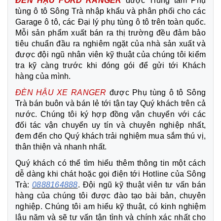
ĐÈN HẬU FORD RANGER
được Trung tâm Phụ
tùng ô tô Sông Trà nhập khẩu và phân phối cho các
Garage ô tô, các Đại lý phụ tùng ô tô trên toàn quốc.
Mỗi sản phẩm xuất bán ra thị trường đều đảm bảo
tiêu chuẩn đầu ra nghiêm ngặt của nhà sản xuất và
được đội ngũ nhân viên kỹ thuật của chúng tôi kiểm
tra kỹ càng trước khi đóng gói để gửi tới Khách
hàng của mình.
ĐÈN HẬU XE RANGER
được Phụ tùng ô tô Sông
Trà bán buôn và bán lẻ tới tận tay Quý khách trên cả
nước. Chúng tôi ký hợp đồng vận chuyển với các
đối tác vận chuyển uy tín và chuyên nghiệp nhất,
đem đến cho Quý khách trải nghiệm mua sắm thú vị,
thân thiện và nhanh nhất.
Quý khách có thể tìm hiểu thêm thông tin một cách
dễ dàng khi chát hoặc gọi điện tới Hotline của Sông
Trà:
0888164888
. Đội ngũ kỹ thuật viên tư vấn bán
hàng của chúng tôi được đào tạo bài bản, chuyên
nghiệp. Chúng tôi am hiểu kỹ thuật, có kinh nghiệm
lâu năm và sẽ tư vấn tận tình và chính xác nhất cho