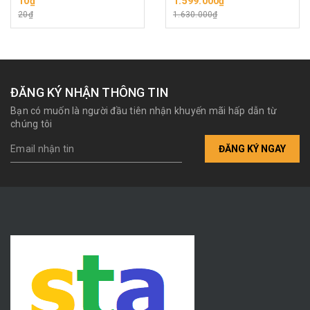
10₫
1.599.000₫
(Indonesia). Giá bán cho
cấp
20₫
1.630.000₫
1 cái, hàng chính hãng.
Shop sẽ gọi lại xác nhận
vế trái, phải trước khi gửi
hàng ạ!
ĐĂNG KÝ NHẬN THÔNG TIN
Bạn có muốn là người đầu tiên nhận khuyến mãi hấp dẫn từ
chúng tôi
ĐĂNG KÝ NGAY