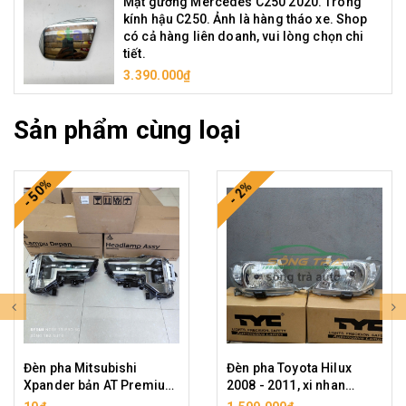
Mặt gương Mercedes C250 2020. Tròng
kính hậu C250. Ảnh là hàng tháo xe. Shop
có cả hàng liên doanh, vui lòng chọn chi
tiết.
3.390.000₫
Sản phẩm cùng loại
- 50%
- 2%
Đèn pha Mitsubishi
Đèn pha Toyota Hilux
Xpander bản AT Premium
2008 - 2011, xi nhan
2022-2025 LED
trắng, hàng hiệu TYC cao