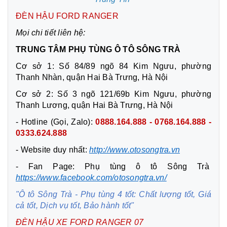
ĐÈN HẬU FORD RANGER
Mọi chi tiết liên hệ:
TRUNG TÂM PHỤ TÙNG Ô TÔ SÔNG TRÀ
Cơ sở 1: Số 84/89 ngõ 84 Kim Ngưu, phường
Thanh Nhàn, quận Hai Bà Trưng, Hà Nội
Cơ sở 2: Số 3 ngõ 121/69b Kim Ngưu, phường
Thanh Lương, quận Hai Bà Trưng, Hà Nội
- Hotline (Gọi, Zalo):
0888.164.888 - 0768.164.888 -
0333.624.888
- Website duy nhất:
http://www.otosongtra.vn
- Fan Page: Phụ tùng ô tô Sông Trà
https://www.facebook.com/otosongtra.vn/
"Ô tô Sông Trà - Phụ tùng 4 tốt: Chất lượng tốt, Giá
cả tốt, Dịch vụ tốt, Bảo hành tốt"
ĐÈN HẬU XE FORD RANGER 07