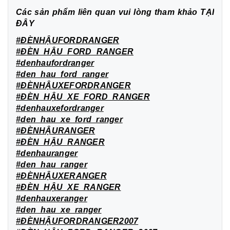
Các sản phẩm liên quan vui lòng tham khảo
TẠI
ĐÂY
#ĐÈNHẬUFORDRANGER
#ĐÈN_HẬU_FORD_RANGER
#denhaufordranger
#den_hau_ford_ranger
#ĐÈNHẬUXEFORDRANGER
#ĐÈN_HẬU_XE_FORD_RANGER
#denhauxefordranger
#den_hau_xe_ford_ranger
#ĐÈNHẬURANGER
#ĐÈN_HẬU_RANGER
#denhauranger
#den_hau_ranger
#ĐÈNHẬUXERANGER
#ĐÈN_HẬU_XE_RANGER
#denhauxeranger
#den_hau_xe_ranger
#ĐÈNHẬUFORDRANGER2007