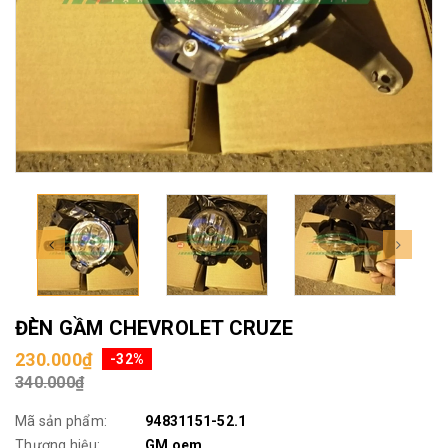
ĐÈN GẦM CHEVROLET CRUZE
230.000₫
-32%
340.000₫
Mã sản phẩm:
94831151-52.1
Thương hiệu:
GM oem