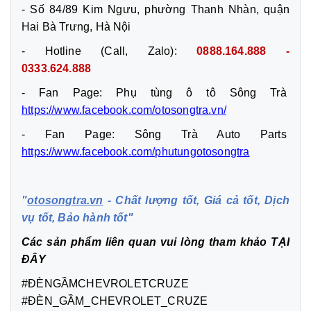
- Số 84/89 Kim Ngưu, phường Thanh Nhàn, quận
Hai Bà Trưng, Hà Nội
- Hotline (Call, Zalo):
0888.164.888 -
0333.624.888
- Fan Page: Phụ tùng ô tô Sông Trà
https://www.facebook.com/otosongtra.vn/
- Fan Page: Sông Trà Auto Parts
https://www.facebook.com/phutungotosongtra
"
otosongtra.vn
- Chất lượng tốt, Giá cả tốt, Dịch
vụ tốt, Bảo hành tốt"
Các sản phẩm liên quan vui lòng tham khảo
TẠI
ĐÂY
#ĐÈNGẦMCHEVROLETCRUZE
#ĐÈN_GẦM_CHEVROLET_CRUZE