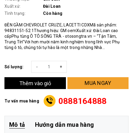
Xuất xứ:
Đài Loan
Tình trạng:
Còn hàng
ĐÈN GẦM CHEVROLET CRUZE, LACETTI CDXMã sản phẩm:
94831151-52.1Thương hiệu: GM oemXuất xứ: Đài Loan cao
cấpPhụ tùng Ô TÔ SÔNG TRÀ - otosongtra.vn – “Tận Tâm,
Trung Tín”Với hơn mười năm kinh nghiệm trong lĩnh vực Phụ
tùng ô tô, chúng tôi tự hào là một trong những Nhà...
Số lượng:
-
+
MUA NGAY
Thêm vào giỏ
0888164888
Tư vấn mua hàng
Mô tả
Hướng dẫn mua hàng