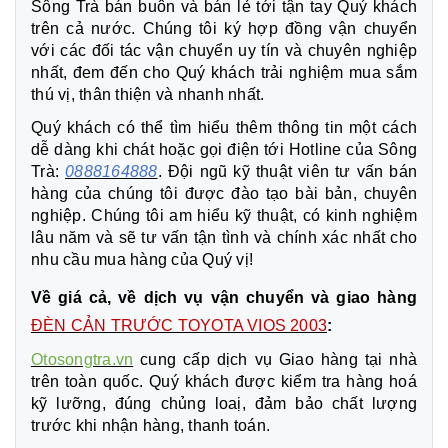
Sông Trà bán buôn và bán lẻ tới tận tay Quý khách
trên cả nước. Chúng tôi ký hợp đồng vận chuyển
với các đối tác vận chuyển uy tín và chuyên nghiệp
nhất, đem đến cho Quý khách trải nghiệm mua sắm
thú vị, thân thiện và nhanh nhất.
Quý khách có thể tìm hiểu thêm thông tin một cách
dễ dàng khi chát hoặc gọi điện tới Hotline của Sông
Trà:
0888164888
. Đội ngũ kỹ thuật viên tư vấn bán
hàng của chúng tôi được đào tạo bài bản, chuyên
nghiệp. Chúng tôi am hiểu kỹ thuật, có kinh nghiệm
lâu năm và sẽ tư vấn tận tình và chính xác nhất cho
nhu cầu mua hàng của Quý vị!
Về giá cả, về dịch vụ vận chuyển và giao hàng
ĐÈN CẢN TRƯỚC TOYOTA VIOS 2003
:
Otosongtra.vn
cung cấp dịch vụ Giao hàng tại nhà
trên toàn quốc. Quý khách được kiểm tra hàng hoá
kỹ lưỡng, đúng chủng loaị, đảm bảo chất lượng
trước khi nhận hàng, thanh toán.