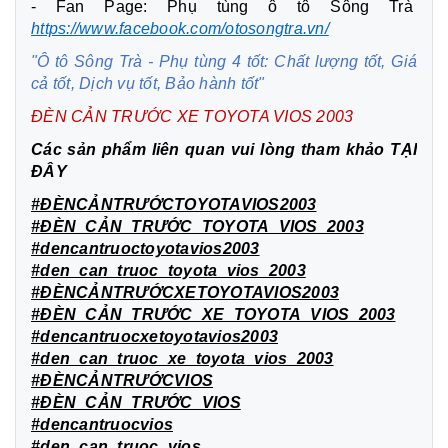
- Fan Page: Phụ tùng ô tô Sông Trà
https://www.facebook.com/otosongtra.vn/
"Ô tô Sông Trà - Phụ tùng 4 tốt: Chất lượng tốt, Giá
cả tốt, Dịch vụ tốt, Bảo hành tốt"
ĐÈN CẢN TRƯỚC XE TOYOTA VIOS 2003
Các sản phẩm liên quan vui lòng tham khảo
TẠI
ĐÂY
#ĐÈNCẢNTRƯỚCTOYOTAVIOS2003
#ĐÈN_CẢN_TRƯỚC_TOYOTA_VIOS_2003
#dencantruoctoyotavios2003
#den_can_truoc_toyota_vios_2003
#ĐÈNCẢNTRƯỚCXETOYOTAVIOS2003
#ĐÈN_CẢN_TRƯỚC_XE_TOYOTA_VIOS_2003
#dencantruocxetoyotavios2003
#den_can_truoc_xe_toyota_vios_2003
#ĐÈNCẢNTRƯỚCVIOS
#ĐÈN_CẢN_TRƯỚC_VIOS
#dencantruocvios
#den_can_truoc_vios