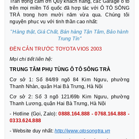
Trân trọng cảm ơn Qúy khách hàng, các Garage ô tô
trên mọi miền Tổ quốc đã hợp tác với Ô TÔ SÔNG
TRÀ trong hơn mười năm vừa qua. Chúng tôi
nguyện phục vụ với tinh thần cao nhất:
"
Hàng thật, Giá Chất, Bán hàng Tận Tâm,
Bảo hành
Trung Tín”
ĐÈN CẢN TRƯỚC TOYOTA VIOS 2003
Mọi chi tiết liên hệ:
TRUNG TÂM PHỤ TÙNG Ô TÔ SÔNG TRÀ
Cơ sở 1: Số 84/89 ngõ 84 Kim Ngưu, phường
Thanh Nhàn, quận Hai Bà Trưng, Hà Nội
Cơ sở 2: Số 3 ngõ 121/69b Kim Ngưu, phường
Thanh Lương, quận Hai Bà Trưng, Hà Nội
- Hotline (Gọi, Zalo):
0888.164.888 - 0768.164.888 -
0333.624.888
- Website duy nhất:
http://www.otosongtra.vn