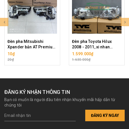
Đèn pha Mitsubishi
Đèn pha Toyota Hilux
Xpander bản AT Premium
2008 - 2011, xi nhan
2022-2025 LED
trắng, hàng hiệu TYC cao
10₫
1.599.000₫
(Indonesia). Giá bán cho
cấp
20₫
1.630.000₫
1 cái, hàng chính hãng.
Shop sẽ gọi lại xác nhận
vế trái, phải trước khi gửi
hàng ạ!
ĐĂNG KÝ NHẬN THÔNG TIN
Bạn có muốn là người đầu tiên nhận khuyến mãi hấp dẫn từ
chúng tôi
ĐĂNG KÝ NGAY