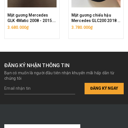
Mặt gương Mercedes
Mặt gương chiếu hậu
GLK 4Matic 2008 - 2015.
Mercedes GLC200 2018 -
Tròng kính hậu GLK 300,
2022. Ảnh là hàng bãi.
3.680.000₫
3.780.000₫
GLK 250, GLK 220CDI. Ảnh
Shop có cả hàng copy
là hàng bãi tháo xe. (Shop
mới, vui lòng lựa chọn.
có thêm lựa chọn hàng
Tròng kính hậu Mẹc GLC
copy mới)
ĐĂNG KÝ NHẬN THÔNG TIN
Bạn có muốn là người đầu tiên nhận khuyến mãi hấp dẫn từ
chúng tôi
ĐĂNG KÝ NGAY