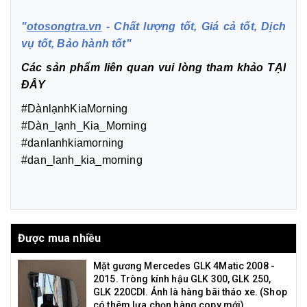
"
otosongtra.vn
- Chất lượng tốt, Giá cả tốt, Dịch
vụ tốt, Bảo hành tốt"
Các sản phẩm liên quan vui lòng tham khảo
TẠI
ĐÂY
#DànlạnhKiaMorning
#Dàn_lạnh_Kia_Morning
#danlanhkiamorning
#dan_lanh_kia_morning
Được mua nhiều
Mặt gương Mercedes GLK 4Matic 2008 -
2015. Tròng kính hậu GLK 300, GLK 250,
GLK 220CDI. Ảnh là hàng bãi tháo xe. (Shop
có thêm lựa chọn hàng copy mới)