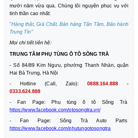
mười năm vừa qua. Chúng tôi nguyện phục vụ với
tinh thần cao nhất:
"
Hàng thật, Giá Chất, Bán hàng Tận Tâm,
Bảo hành
Trung Tín”
Mọi chi tiết liên hệ:
TRUNG TÂM PHỤ TÙNG Ô TÔ SÔNG TRÀ
- Số 84/89 Kim Ngưu, phường Thanh Nhàn, quận
Hai Bà Trưng, Hà Nội
- Hotline (Call, Zalo):
0888.164.888 -
0333.624.888
- Fan Page: Phụ tùng ô tô Sông Trà
https://www.facebook.com/otosongtra.vn/
- Fan Page: Sông Trà Auto Parts
https://www.facebook.com/phutungotosongtra