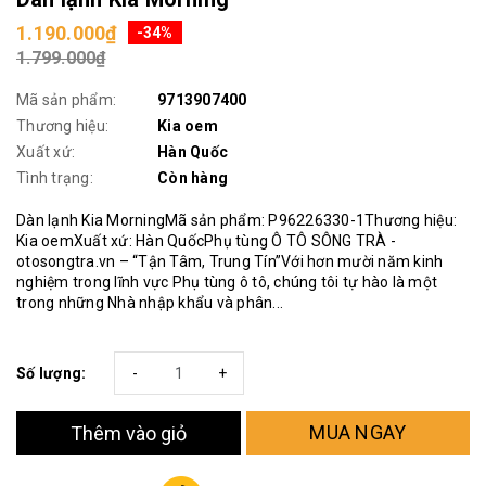
1.190.000₫
-34%
1.799.000₫
Mã sản phẩm:
9713907400
Thương hiệu:
Kia oem
Xuất xứ:
Hàn Quốc
Tình trạng:
Còn hàng
Dàn lạnh Kia MorningMã sản phẩm: P96226330-1Thương hiệu:
Kia oemXuất xứ: Hàn QuốcPhụ tùng Ô TÔ SÔNG TRÀ -
otosongtra.vn – “Tận Tâm, Trung Tín”Với hơn mười năm kinh
nghiệm trong lĩnh vực Phụ tùng ô tô, chúng tôi tự hào là một
trong những Nhà nhập khẩu và phân...
Số lượng:
-
+
MUA NGAY
Thêm vào giỏ