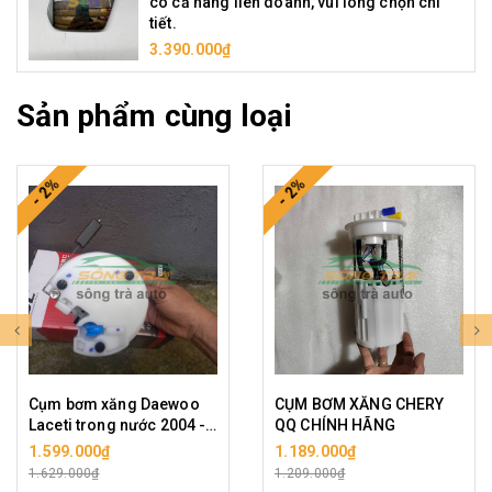
có cả hàng liên doanh, vui lòng chọn chi
tiết.
3.390.000₫
Sản phẩm cùng loại
- 2%
- 2%
Cụm bơm xăng Daewoo
CỤM BƠM XĂNG CHERY
Laceti trong nước 2004 -
QQ CHÍNH HÃNG
2009
1.599.000₫
1.189.000₫
1.629.000₫
1.209.000₫