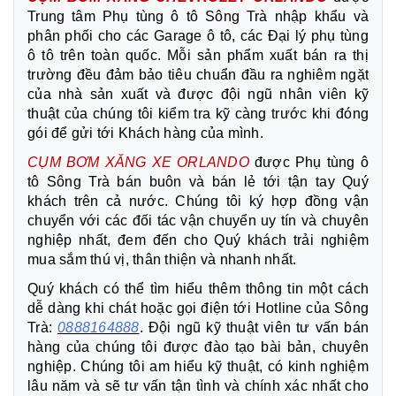
Trung tâm Phụ tùng ô tô Sông Trà nhập khẩu và
phân phối cho các Garage ô tô, các Đại lý phụ tùng
ô tô trên toàn quốc. Mỗi sản phẩm xuất bán ra thị
trường đều đảm bảo tiêu chuẩn đầu ra nghiêm ngặt
của nhà sản xuất và được đội ngũ nhân viên kỹ
thuật của chúng tôi kiểm tra kỹ càng trước khi đóng
gói để gửi tới Khách hàng của mình.
CỤM BƠM XĂNG XE ORLANDO
được Phụ tùng ô
tô Sông Trà bán buôn và bán lẻ tới tận tay Quý
khách trên cả nước. Chúng tôi ký hợp đồng vận
chuyển với các đối tác vận chuyển uy tín và chuyên
nghiệp nhất, đem đến cho Quý khách trải nghiệm
mua sắm thú vị, thân thiện và nhanh nhất.
Quý khách có thể tìm hiểu thêm thông tin một cách
dễ dàng khi chát hoặc gọi điện tới Hotline của Sông
Trà:
0888164888
. Đội ngũ kỹ thuật viên tư vấn bán
hàng của chúng tôi được đào tạo bài bản, chuyên
nghiệp. Chúng tôi am hiểu kỹ thuật, có kinh nghiệm
lâu năm và sẽ tư vấn tận tình và chính xác nhất cho