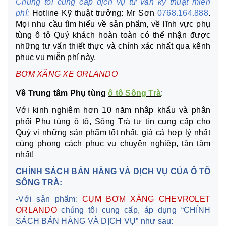
Chúng tôi cung cấp dịch vụ tư vấn kỹ thuật miễn
phí:
Hotline Kỹ thuật trưởng: Mr Sơn
0768.164.888
.
Mọi nhu cầu tìm hiểu về sản phẩm, về lĩnh vực phụ
tùng ô tô Quý khách hoàn toàn có thể nhận được
những tư vấn thiết thực và chính xác nhất qua kênh
phục vụ miễn phí này.
BƠM XĂNG XE ORLANDO
Về Trung tâm Phụ tùng
ô tô Sông Trà
:
Với kinh nghiệm hơn 10 năm nhập khẩu và phân
phối Phụ tùng ô tô, Sông Trà tự tin cung cấp cho
Quý vị những sản phẩm tốt nhất, giá cả hợp lý nhất
cùng phong cách phục vụ chuyên nghiệp, tận tâm
nhất!
CHÍNH SÁCH BÁN HÀNG VÀ DỊCH VỤ CỦA
Ô TÔ
SÔNG TRÀ:
-Với sản phẩm:
CỤM BƠM XĂNG CHEVROLET
ORLANDO
chúng tôi cung cấp, áp dụng “CHÍNH
SÁCH BÁN HÀNG VÀ DỊCH VỤ” như sau: