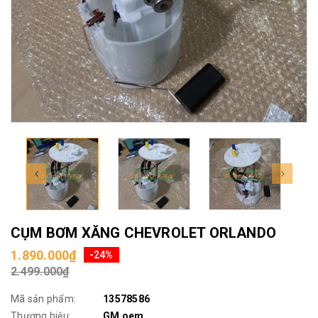
CỤM BƠM XĂNG CHEVROLET ORLANDO
1.890.000₫
-24%
2.499.000₫
Mã sản phẩm:
13578586
Thương hiệu:
GM oem