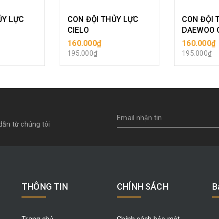
ỦY LỰC
CON ĐỘI THỦY LỰC
CON ĐỘI 
CIELO
DAEWOO 
160.000₫
160.000₫
ÀNG
MUA HÀNG
MU
195.000₫
195.000₫
dẫn từ chúng tôi
THÔNG TIN
CHÍNH SÁCH
B