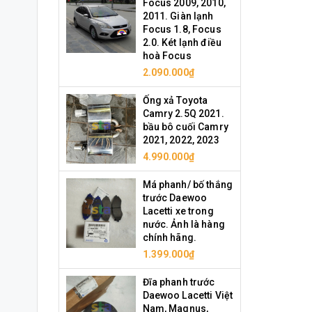
Focus 2009, 2010,
2011. Giàn lạnh
Focus 1.8, Focus
2.0. Két lạnh điều
hoà Focus
2.090.000₫
Ống xả Toyota
Camry 2.5Q 2021.
bầu bô cuối Camry
2021, 2022, 2023
4.990.000₫
Má phanh/ bố thắng
trước Daewoo
Lacetti xe trong
nước. Ảnh là hàng
chính hãng.
1.399.000₫
Đĩa phanh trước
Daewoo Lacetti Việt
Nam, Magnus,