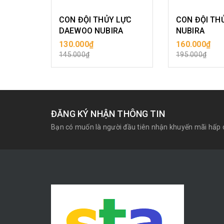
CON ĐỘI THỦY LỰC
CON ĐỘI TH
DAEWOO NUBIRA
NUBIRA
130.000₫
160.000₫
MUA HÀNG
MUA H
145.000₫
195.000₫
ĐĂNG KÝ NHẬN THÔNG TIN
Bạn có muốn là người đầu tiên nhận khuyến mãi hấp 