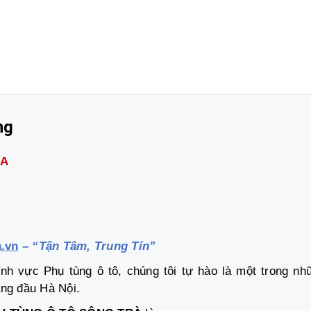
ng
RA
a.vn
–
“Tận Tâm, Trung Tín”
nh vực Phụ tùng ô tô, chúng tôi tự hào là một trong nh
ng đầu Hà Nội.