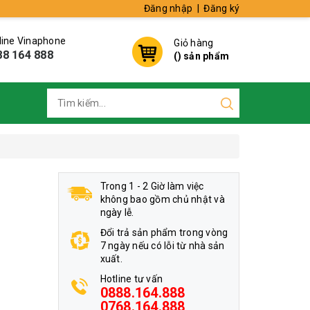
Đăng nhập
|
Đăng ký
line Vinaphone
Giỏ hàng
88 164 888
(
) sản phẩm
Trong 1 - 2 Giờ làm việc
không bao gồm chủ nhật và
ngày lễ.
Đổi trả sản phẩm trong vòng
7 ngày nếu có lỗi từ nhà sản
xuất.
Hotline tư vấn
0888.164.888
0768.164.888