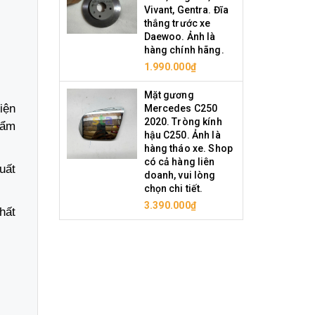
Vivant, Gentra. Đĩa
thắng trước xe
Daewoo. Ảnh là
hàng chính hãng.
1.990.000₫
Mặt gương
iện
Mercedes C250
2020. Tròng kính
hẩm
hậu C250. Ảnh là
hàng tháo xe. Shop
có cả hàng liên
uất
doanh, vui lòng
chọn chi tiết.
3.390.000₫
hất