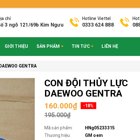
ịa chỉ
Hotline Viettel
Hot
ố 3 ngõ 121/69b Kim Ngưu
0333 624 888
08
GIỚI THIỆU
SẢN PHẨM
TIN TỨC
LIÊN HỆ
 DAEWOO GENTRA
CON ĐỘI THỦY LỰC
DAEWOO GENTRA
160.000₫
-18%
195.000₫
Mã sản phẩm:
HNg05233315
Thương hiệu:
GM oem