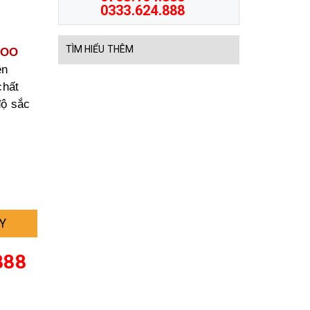
0333.624.888
TÌM HIỂU THÊM
WOO
ền
chất
độ sắc
Y
888