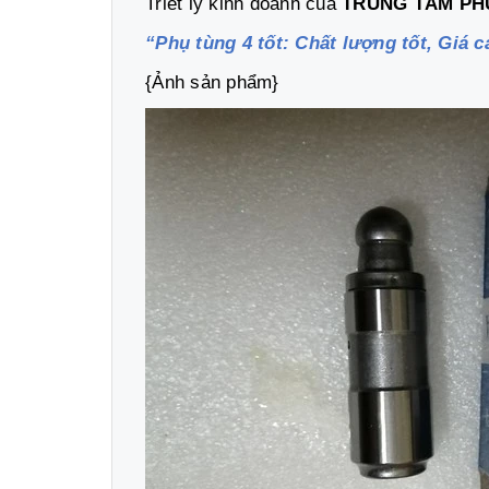
Triết lý kinh doanh của
TRUNG TÂM PH
“Phụ tùng 4 tốt: Chất lượng tốt, Giá cả
{Ảnh sản phẩm}