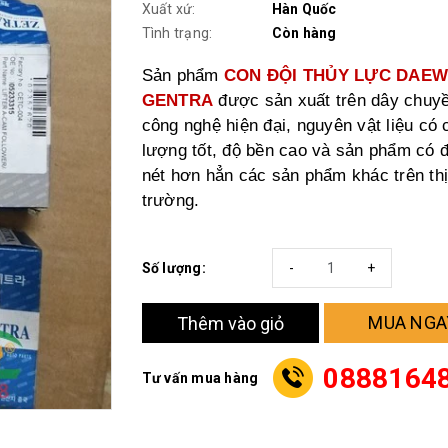
Xuất xứ:
Hàn Quốc
Tình trạng:
Còn hàng
Sản phẩm
CON ĐỘI THỦY LỰC DAE
GENTRA
được sản xuất trên dây chuy
công nghệ hiện đại, nguyên vật liệu có 
lượng tốt, độ bền cao và sản phẩm có 
nét hơn hẳn các sản phẩm khác trên thị
trường.
Số lượng:
-
+
MUA NGA
Thêm vào giỏ
0888164
Tư vấn mua hàng