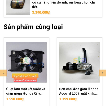
có cả hàng liên doanh, vui lòng chọn chi
tiết.
3.390.000₫
Sản phẩm cùng loại
Quạt làm mát két nước và
Đèn cản, đèn gầm Honda
giàn nóng Honda City
Accord 2009, mặt kính.
2014 - 2020. Xe có quạt
Hàng liên doanh cao cấp,
1.990.000₫
1.399.000₫
to, 5 cánh làm mát két
shop có đủ vế trái, phải.