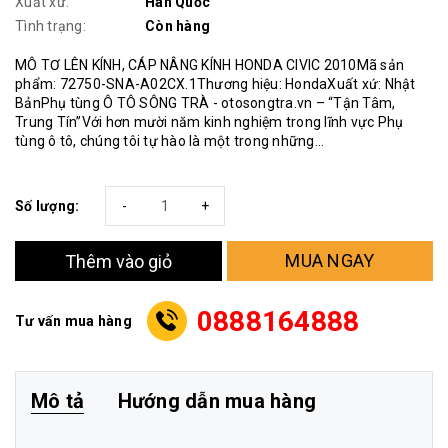
Xuất xứ:
Hàn Quốc
Tình trạng:
Còn hàng
MÔ TƠ LÊN KÍNH, CÁP NÂNG KÍNH HONDA CIVIC 2010Mã sản
phẩm: 72750-SNA-A02CX.1Thương hiệu: HondaXuất xứ: Nhật
BảnPhụ tùng Ô TÔ SÔNG TRÀ - otosongtra.vn – “Tận Tâm,
Trung Tín”Với hơn mười năm kinh nghiệm trong lĩnh vực Phụ
tùng ô tô, chúng tôi tự hào là một trong những...
Số lượng:
-
+
MUA NGAY
Thêm vào giỏ
0888164888
Tư vấn mua hàng
Mô tả
Hướng dẫn mua hàng