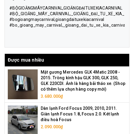
#BỘGIOĂNGMÁYCARNIVAL,GIOĂNGĐẠITUXEKIACARNIVAL
#BỘ_GIOĂNG_MÁY_CARNIVAL,_GIOĂNG_ĐẠI_TU_XE_KIA_CAR
#bogioangmaycarnival,gioangdaituxekiacarnival
#bo_gioang_may_carnival,_gioang_dai_tu_xe_kia_carnival
Được mua nhiều
Mặt gương Mercedes GLK 4Matic 2008 -
2015. Tròng kính hậu GLK 300, GLK 250,
GLK 220CDI. Ảnh là hàng bãi tháo xe. (Shop
có thêm lựa chọn hàng copy mới)
3.680.000₫
Dàn lạnh Ford Focus 2009, 2010, 2011.
Giàn lạnh Focus 1.8, Focus 2.0. Két lạnh
điều hoà Focus
2.090.000₫