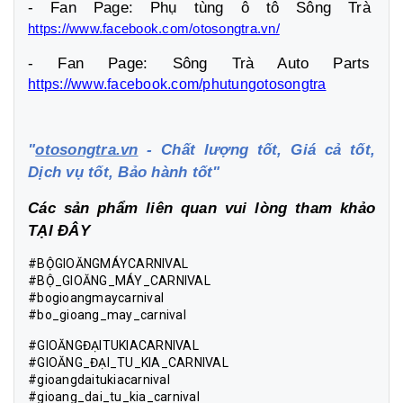
- Fan Page: Phụ tùng ô tô Sông Trà
https://www.facebook.com/otosongtra.vn/
- Fan Page: Sông Trà Auto Parts
https://www.facebook.com/phutungotosongtra
"
otosongtra.vn
- Chất lượng tốt, Giá cả tốt,
Dịch vụ tốt, Bảo hành tốt"
Các sản phẩm liên quan vui lòng tham khảo
TẠI ĐÂY
#BỘGIOĂNGMÁYCARNIVAL
#BỘ_GIOĂNG_MÁY_CARNIVAL
#bogioangmaycarnival
#bo_gioang_may_carnival
#GIOĂNGĐẠITUKIACARNIVAL
#GIOĂNG_ĐẠI_TU_KIA_CARNIVAL
#gioangdaitukiacarnival
#gioang_dai_tu_kia_carnival